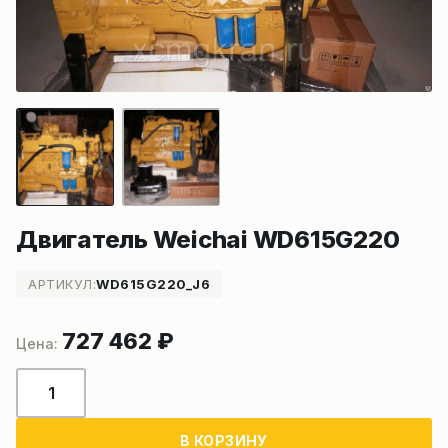
Двигатель Weichai WD615G220
АРТИКУЛ:
WD615G220_J6
727 462
₽
Количество
товара
Двигатель
В КОРЗИНУ