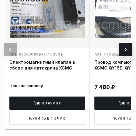
АРТ: 803000639JK411_3099
АРТ: ПРОВОД КОМПЬ
Электромагнитный клапан в
Провод компьюте
сборе для автокрана XCMG
XCMG QY16D, QY20
Цена по запросу
7 480
₽
В КОРЗИНУ
В КОР
КУПИТЬ В 1 КЛИК
КУПИТЬ В 