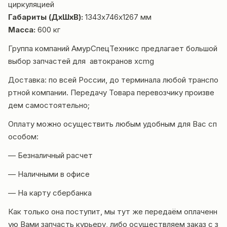
циркуляцией
Габариты (ДхШхВ):
1343х746х1267 мм
Масса:
600 кг
Группа компаний
АмурСпецТехникс
предлагает большой
выбор запчастей для автокранов
xcmg
Доставка
: по всей России, до терминала любой транспо
ртной компании. Передачу Товара перевозчику произве
дем самостоятельно;
Оплату можно осуществить любым удобным для Вас сп
особом:
— Безналичный расчет
— Наличными в офисе
— На карту сбербанка
Как только она поступит, мы тут же передаём оплаченн
ую Вами запчасть курьеру, либо осуществляем заказ с з