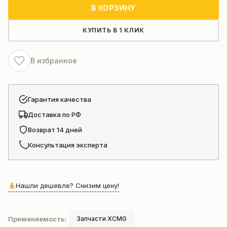
Двигатель
В КОРЗИНУ
SC7H260Q5
в
КУПИТЬ В 1 КЛИК
сборе
для
В избранное
автокрана
xcmg
XCT25L5_SR
Гарантия качества
Доставка по РФ
Возврат 14 дней
Консультация эксперта
Нашли дешевле? Снизим цену!
Применяемость:
Запчасти XCMG