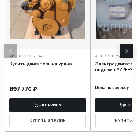
АРТ: 6C280-2_G4
АРТ: YZPFE225M-6-37
Купить двигатель на крана
Электродвигател
подъёма YZ
Цена по запросу
697 770
₽
В КОРЗИНУ
В КОР
КУПИТЬ В 1 КЛИК
КУПИТЬ В 