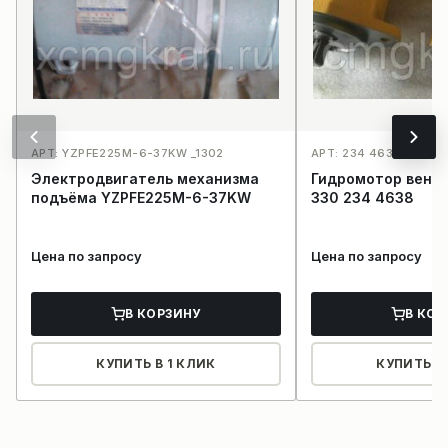
АРТ: YZPFE225M-6-37KW _1302
АРТ: 234 4638_1511
Электродвигатель механизма
Гидромотор вентиля
подъёма YZPFE225M-6-37KW
330 234 4638
Цена по запросу
Цена по запросу
В КОРЗИНУ
В КОР
КУПИТЬ В 1 КЛИК
КУПИТЬ В 