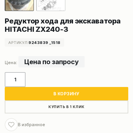
Редуктор хода для экскаватора
HITACHI ZX240-3
АРТИКУЛ:
9243839 _1518
Цена по запросу
Количество
товара
Редуктор
В КОРЗИНУ
хода
для
КУПИТЬ В 1 КЛИК
экскаватора
HITACHI
В избранное
ZX240-