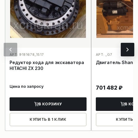
АРТ: 9181678_1517
АРТ: _G7
Редуктор хода для экскаватора
Двигатель Shangh
HITACHI ZX 230
Цена по запросу
701 482
₽
В КОРЗИНУ
В КОР
КУПИТЬ В 1 КЛИК
КУПИТЬ В 