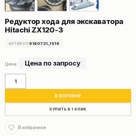
Редуктор хода для экскаватора
Hitachi ZX120-3
АРТИКУЛ:
9180731_1516
Цена по запросу
Количество
товара
Редуктор
В КОРЗИНУ
хода
для
КУПИТЬ В 1 КЛИК
экскаватора
Hitachi
В избранное
ZX120-