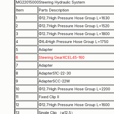
MG22015000Steering Hydraulic System
Item
Parts Description
1
Φ12.7High Pressure Hose Group L=1630
2
Φ12.7High Pressure Hose Group L=1520
3
Φ12.7High Pressure Hose Group L=1800
4
Φ6.4High Pressure Hose Group L=1750
5
Adapter
6
Steering GearXCEL45-160
7
Adapter
8
AdapterS1C-22-30
9
AdapterSCC-22W
10
Φ12.7High Pressure Hose Group L=2200
11
Fixed Clip II
12
Φ12.7High Pressure Hose Group L=1600
13
Single Clip （φ12.5）