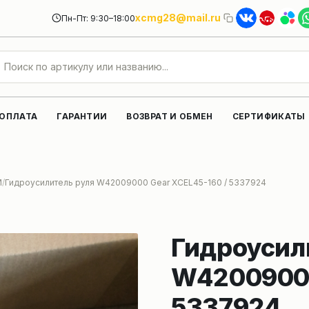
xcmg28@mail.ru
Пн-Пт: 9:30–18:00
 ОПЛАТА
ГАРАНТИИ
ВОЗВРАТ И ОБМЕН
СЕРТИФИКАТЫ
M
Гидроусилитель руля W42009000 Gear XCEL45-160 / 5337924
Гидроусил
W42009000
5337924