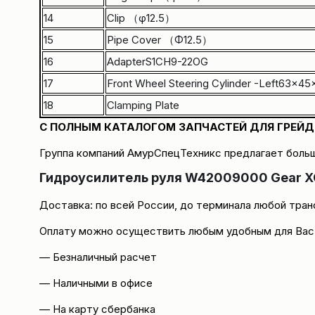
14
Clip （φ12.5）
15
Pipe Cover （Φ12.5）
16
AdapterS1CH9-22OG
17
Front Wheel Steering Cylinder -Left63×4
18
Clamping Plate
C ПОЛНЫМ КАТАЛОГОМ ЗАПЧАСТЕЙ ДЛЯ ГРЕЙ
Группа компаний
АмурСпецТехникс
предлагает больш
Гидроусилитель руля W42009000 Gear X
Доставка
: по всей России, до терминала любой тра
Оплату можно осуществить любым удобным для Вас
— Безналичный расчет
— Наличными в офисе
— На карту сбербанка