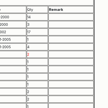
e
Qty
R
e
m
a
r
k
-2000
14
2000
3
2002
17
1-2005
1
1-2005
4
2
1
1
1
1
2
2
1