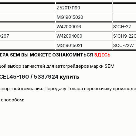
Z520171190
MG19015020
W42000016
S1CH-22
5×267
W42094000
S1CH9-22
MG19015021
SCC-22W
ДЕРА SEM ВЫ МОЖЕТЕ ОЗНАКОМИТЬСЯ
ЗДЕСЬ
ой выбор запчастей для автогрейдеров марки
SEM
CEL45-160 / 5337924
купить
нспортной компании. Передачу Товара перевозчику произвед
 способом: