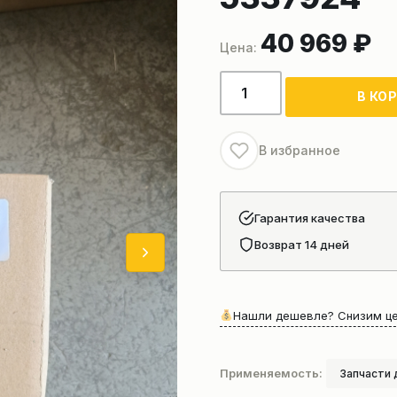
40 969
₽
Количество
В КО
товара
Гидроусилитель
руля
В избранное
W42009000
Gear
XCEL45-
Гарантия качества
160
Возврат 14 дней
/
5337924
Нашли дешевле? Снизим це
Применяемость:
Запчасти 