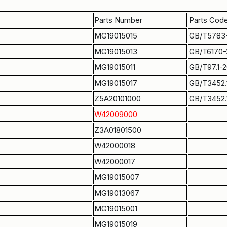
Parts Number
Parts Cod
MG19015015
GB/T5783
MG19015013
GB/T6170-
MG19015011
GB/T97.1-
MG19015017
GB/T3452.
Z5A20101000
GB/T3452.
W42009000
Z3A01801500
W42000018
W42000017
MG19015007
MG19013067
MG19015001
MG19015019