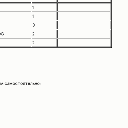
1
1
3
OG
2
2
ем самостоятельно;