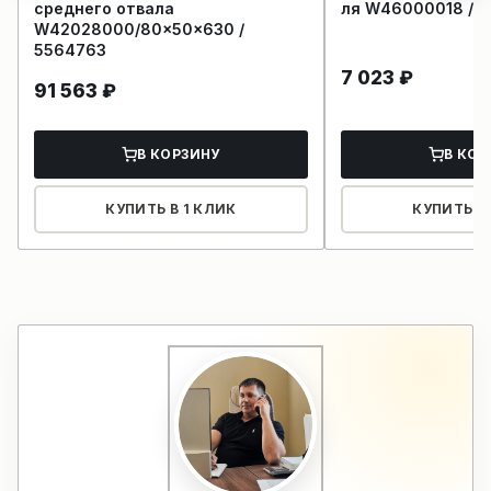
среднего отвала
ля W46000018 / 5
W42028000/80x50x630 /
5564763
7 023
₽
91 563
₽
В КОРЗИНУ
В КОР
КУПИТЬ В 1 КЛИК
КУПИТЬ В 