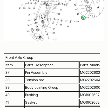
Front Axle Group
Item
Parts Description
Parts Number
37
Pin Assembly
MG22026021
38
Tension rod
MG22026040
39
Body Jointing Group
MG22026003
40
Bushing
MG19026023
41
Gasket
MG19026024