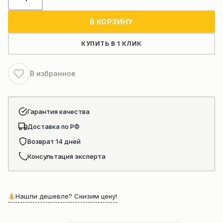
товара
O-
В КОРЗИНУ
ring
95×5.3
КУПИТЬ В 1 КЛИК
Кольцо
B160140951
В избранное
(GB/T3452.1-
2005)
5383073
Гарантия качества
для
Доставка по РФ
автогрейдеров
Sem
Возврат 14 дней
919,
Консультация эксперта
921
Нашли дешевле? Снизим цену!