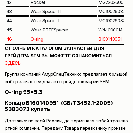
42
Rocker
MG22026004
43
Wear Spacer II
MG19026084
44
Wear Spacer I
MG19026083
45
Wear PTFESpacer
W44000014
46
O-ring
B160140951
C ПОЛНЫМ КАТАЛОГОМ ЗАПЧАСТЕЙ ДЛЯ
ГРЕЙДЕРА SEM ВЫ МОЖЕТЕ ОЗНАКОМИТЬСЯ
ЗДЕСЬ
Группа компаний
АмурСпецТехникс
предлагает большой
выбор запчастей для автогрейдеров марки
SEM
O-ring
95×5.3
Кольцо B160140951 (GB/T3452.1-2005)
5383073 купить
Доставка
: по всей России, до терминала любой транспо
ртной компании. Передачу Товара перевозчику произве