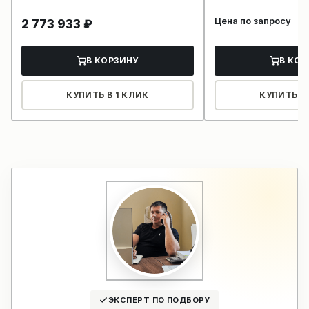
Цена по запросу
2 773 933
₽
В КОРЗИНУ
В КОР
КУПИТЬ В 1 КЛИК
КУПИТЬ В 
ЭКСПЕРТ ПО ПОДБОРУ