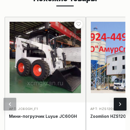
АРТ: JC60GH_F1
АРТ: HZS120/2HZS120
Мини-погрузчик Luyue JC60GH
Zoomlion HZS120/