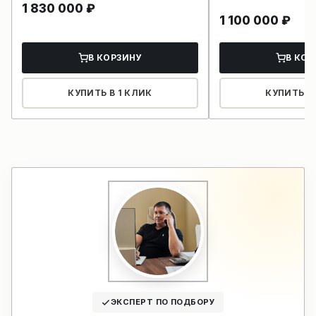
1 830 000
₽
1 100 000
₽
В КОРЗИНУ
В КОР
КУПИТЬ В 1 КЛИК
КУПИТЬ В 
ЭКСПЕРТ ПО ПОДБОРУ