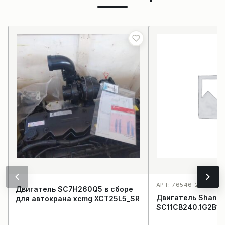
АРТ: 76546_2231
Двигатель SC7H260Q5 в сборе
Двигатель Shangc
для автокрана xcmg XCT25L5_SR
SC11CB240.1G2B1