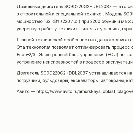
Дизельный двигатель SC9D220G2+DBL2087 — это сило
в строительной и специальной технике . Модель SC
мощностью 162 кВт (220 л.с.) при 2200 об/мин и ма
уверенную работу техники в тяжелых условиях, гара
Главной технической особенностью данного двигате
Эта технология позволяет оптимизировать процесс с
Евро-2/3 . Электронный блок управления (ECU) не т
устранение неисправностей в процессе эксплуатаци
Двигатель SC9D220G2+DBL2087 устанавливается на а
погрузчики, бульдозеры, экскаваторы, автокраны, ка
Авито —
https://www.avito.ru/amurskaya_oblast_blag