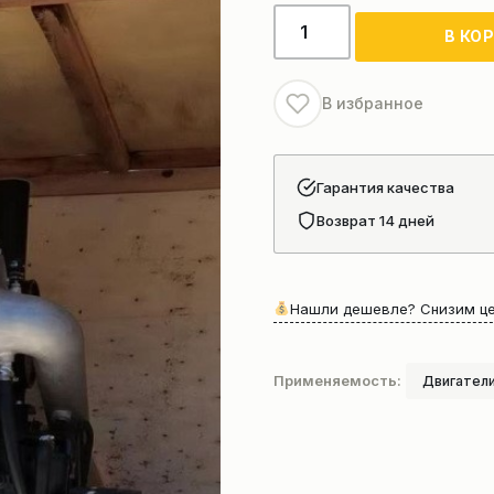
Количество
В КО
товара
Двс
SC9D220G2+DBL2087
В избранное
Гарантия качества
Возврат 14 дней
Нашли дешевле? Снизим це
Применяемость:
Двигатели