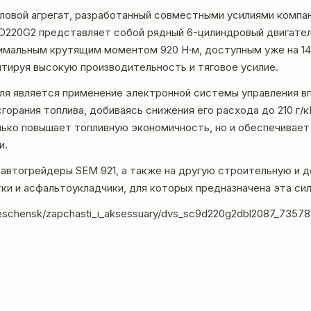
вой агрегат, разработанный совместными усилиями компани
9D220G2 представляет собой рядный 6-цилиндровый двигател
ксимальным крутящим моментом 920 Н·м, доступным уже на 1
нтируя высокую производительность и тяговое усилие.
ля является применение электронной системы управления вп
горания топлива, добиваясь снижения его расхода до 210 г/
олько повышает топливную экономичность, но и обеспечивае
и.
втогрейдеры SEM 921, а также на другую строительную и д
тки и асфальтоукладчики, для которых предназначена эта сил
oveschensk/zapchasti_i_aksessuary/dvs_sc9d220g2dbl2087_7357