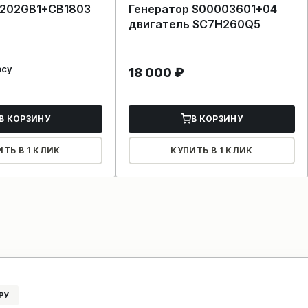
202GB1+CB1803
Генератор S00003601+04
двигатель SC7H260Q5
осу
18 000
₽
В КОРЗИНУ
В КОРЗИНУ
ИТЬ В 1 КЛИК
КУПИТЬ В 1 КЛИК
РУ