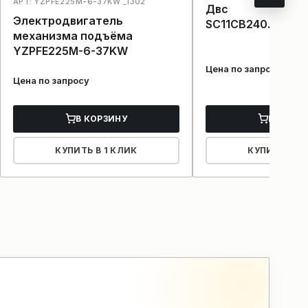
АРТ: YZPFE225M-6-37KW _1302
Двс
Электродвигатель
SC11CB240.1GB2B
механизма подъёма
YZPFE225M-6-37KW
Цена по запросу
Цена по запросу
В КОРЗИНУ
В КОРЗ
КУПИТЬ В 1 КЛИК
КУПИТЬ В 1 