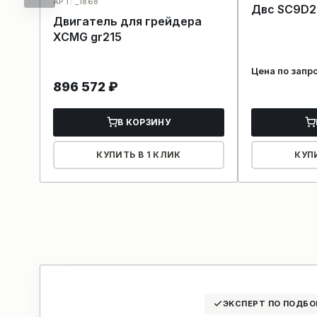
АРТ: _1868
Двс SC9D2
Двигатель для грейдера
XCMG gr215
Цена по запр
896 572
₽
В КОРЗИНУ
КУПИТЬ В 1 КЛИК
КУП
ЭКСПЕРТ ПО ПОДБО