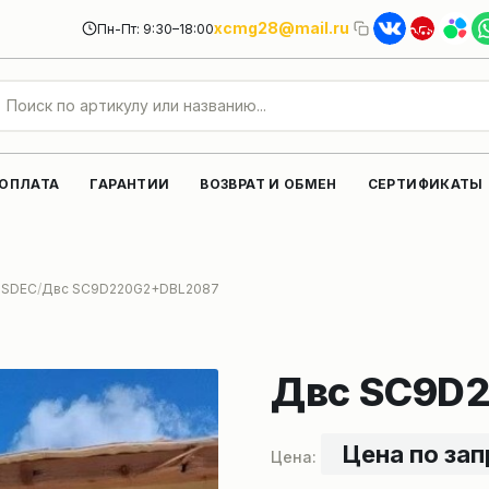
xcmg28@mail.ru
Пн-Пт: 9:30–18:00
 ОПЛАТА
ГАРАНТИИ
ВОЗВРАТ И ОБМЕН
СЕРТИФИКАТЫ
l-SDEC
Двс SC9D220G2+DBL2087
Двс SC9D
Цена по за