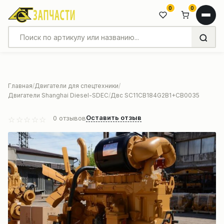
0
0
Главная
Двигатели для спецтехники
Двигатели Shanghai Diesel-SDEC
Двс SC11CB184G2B1+CB0035
Оставить отзыв
0
отзывов