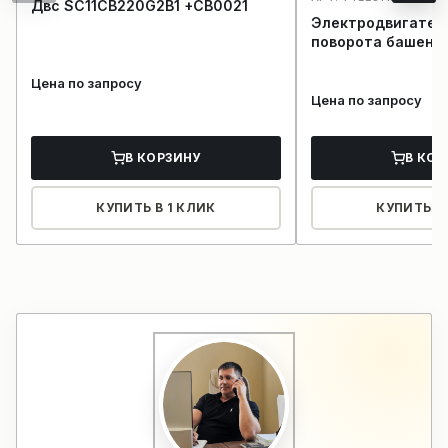
Двс SC11CB220G2B1 +CB0021
Электродвигател
поворота башенно
Цена по запросу
Цена по запросу
В КОРЗИНУ
В КОР
КУПИТЬ В 1 КЛИК
КУПИТЬ В 