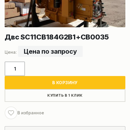
Двс SC11CB184G2B1+CB0035
Цена по запросу
Количество
товара
Двс
В КОРЗИНУ
SC11CB184G2B1+CB0035
КУПИТЬ В 1 КЛИК
В избранное