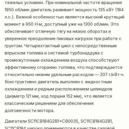
тяжелых условиях. При номинальной частоте вращения
1850 об/мин двигатель развивает мощность 135 кВт (184
л.с.). Важной особенностью является высокий крутящий
момент в 950 Н·м, доступный уже на 1300 об/мин. Это
обеспечивает отличную тягу на низких оборотах и
уверенное преодоление пиковых нагрузок при работе с
грунтом. Четырехтактный цикл с непосредственным
впрыском топлива и системой турбонаддува с
промежуточным охлаждением воздуха способствуют
эффективному сгоранию топлива, что подтверждается
относительно низким удельным расходом — 207 г/кВт·ч.
Конструктивно двигатель выполнен с жидкостным
охлаждением и рядным расположением цилиндров
(диаметр 121 мм, ход поршня 152 мм), что является
классическим решением для обеспечения
долговечности мотора.
Двигатели SC11CB184G2B1+CB0035, SC11CB184G2B1,
SC11CB184 широко применяются в качестве силовой