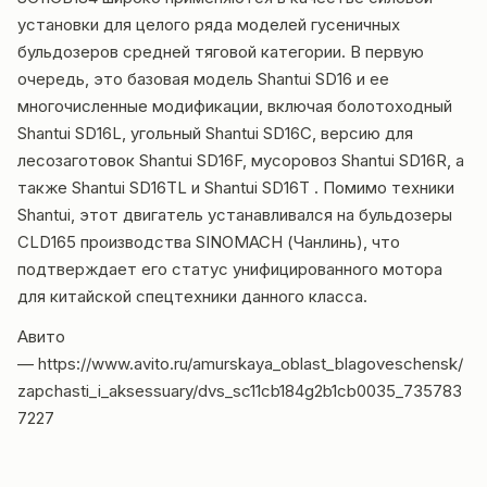
установки для целого ряда моделей гусеничных
бульдозеров средней тяговой категории. В первую
очередь, это базовая модель Shantui SD16 и ее
многочисленные модификации, включая болотоходный
Shantui SD16L, угольный Shantui SD16C, версию для
лесозаготовок Shantui SD16F, мусоровоз Shantui SD16R, а
также Shantui SD16TL и Shantui SD16T . Помимо техники
Shantui, этот двигатель устанавливался на бульдозеры
CLD165 производства SINOMACH (Чанлинь), что
подтверждает его статус унифицированного мотора
для китайской спецтехники данного класса.
Авито
—
https://www.avito.ru/amurskaya_oblast_blagoveschensk/
zapchasti_i_aksessuary/dvs_sc11cb184g2b1cb0035_735783
7227