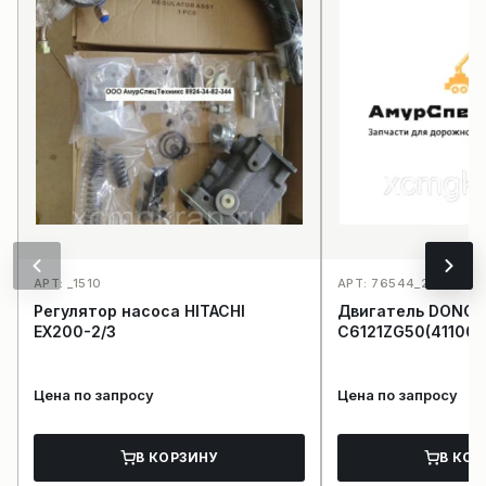
АРТ: _1510
АРТ: 76544_2230
Регулятор насоса HITACHI
Двигатель DONGF
EX200-2/3
C6121ZG50(411000
Цена по запросу
Цена по запросу
В КОРЗИНУ
В КОР