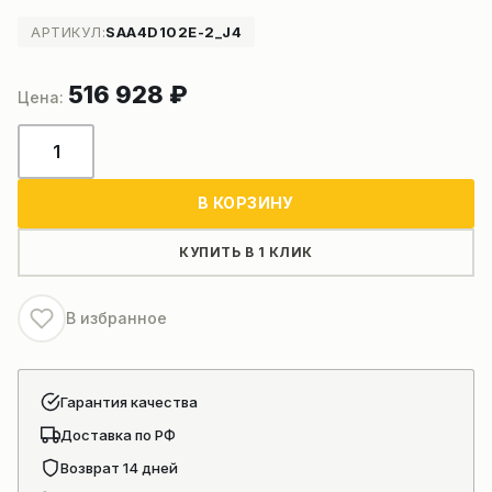
АРТИКУЛ:
SAA4D102E-2_J4
516 928
₽
Количество
товара
Двигатель
В КОРЗИНУ
для
погрузчика
КУПИТЬ В 1 КЛИК
Komatsu
WA150-
В избранное
5
Гарантия качества
Доставка по РФ
Возврат 14 дней