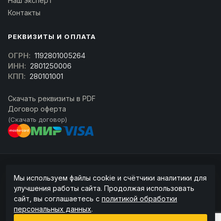
Наш эксперт
Контакты
РЕКВИЗИТЫ И ОПЛАТА
ОГРН:
1192801005264
ИНН:
2801250006
КПП:
280101001
Скачать реквизиты в PDF
Договор оферта
(Скачать договор)
© 2026 kran-parts.ru — все материалы защищены. При копировании
Мы используем файлы cookie и счётчики аналитики для
ссылка на источник обязательна.
улучшения работы сайта. Продолжая использовать
Информация на сайте не является публичной офертой (ст. 437 ГК РФ).
сайт, вы соглашаетесь с
политикой обработки
Точную стоимость и наличие уточняйте у менеджера.
персональных данных
.
Политика конфиденциальности