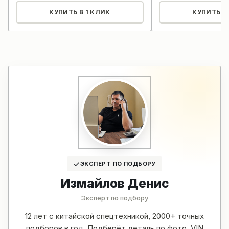
КУПИТЬ В 1 КЛИК
КУПИТЬ В 
ЭКСПЕРТ ПО ПОДБОРУ
Измайлов Денис
Эксперт по подбору
12 лет с китайской спецтехникой, 2000+ точных
подборов в год. Подберёт деталь по фото, VIN