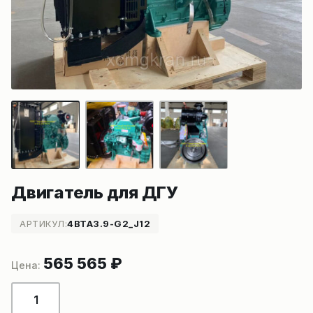
Двигатель для ДГУ
АРТИКУЛ:
4BTA3.9-G2_J12
565 565
₽
Количество
товара