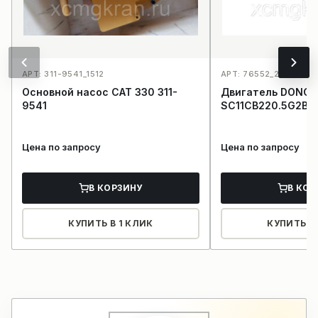
АРТ: 311-9541_1512
АРТ: 76552_2233
Основной насос CAT 330 311-
Двигатель DONGF
9541
SC11CB220.5G2B1(
Цена по запросу
Цена по запросу
В КОРЗИНУ
В КОР
КУПИТЬ В 1 КЛИК
КУПИТЬ В 