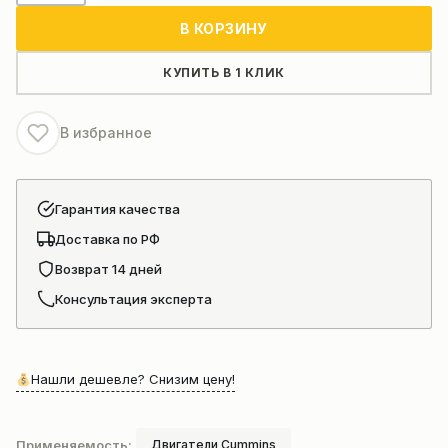
Двигатель
В КОРЗИНУ
для
ДГУ
КУПИТЬ В 1 КЛИК
В избранное
Гарантия качества
Доставка по РФ
Возврат 14 дней
Консультация эксперта
Нашли дешевле? Снизим цену!
Применяемость:
Двигатели Cummins