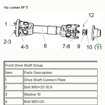
На схеме № 11
Front Drive Shaft Group
Item
Parts Description
Par
1
Drive Shaft Connect Plate
MG1
2
Bolt M10×25-10.9
B04
3
Washer 10
B06
4
Bolt M12×25
B04