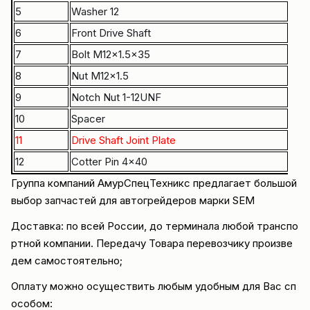
5
Washer 12
B06
6
Front Drive Shaft
MG1
7
Bolt M12×1.5×35
B04
8
Nut M12×1.5
B05
9
Notch Nut 1-12UNF
W4
10
Spacer
MG1
11
Drive Shaft Joint Plate
MG1
12
Cotter Pin 4×40
B08
Группа компаний АмурСпецТехникс предлагает большой
выбор запчастей для автогрейдеров марки
SEM
Доставка: по всей России, до терминала любой транспо
ртной компании. Передачу Товара перевозчику произве
дем самостоятельно;
Оплату можно осуществить любым удобным для Вас сп
особом: