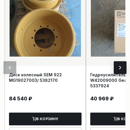
Диск колесный SEM 922
Гидроусилитель р
MG19027003/ 5382170
W42009000 Gear 
5337924
84 540
₽
40 969
₽
В КОРЗИНУ
В КОР