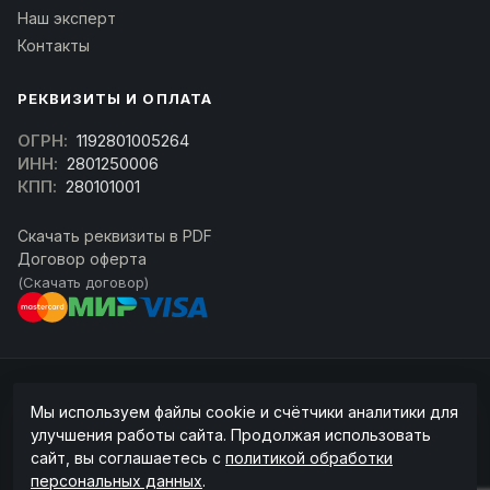
Наш эксперт
Контакты
РЕКВИЗИТЫ И ОПЛАТА
ОГРН:
1192801005264
ИНН:
2801250006
КПП:
280101001
Скачать реквизиты в PDF
Договор оферта
(Скачать договор)
© 2026 kran-parts.ru — все материалы защищены. При копировании
Мы используем файлы cookie и счётчики аналитики для
ссылка на источник обязательна.
улучшения работы сайта. Продолжая использовать
Информация на сайте не является публичной офертой (ст. 437 ГК РФ).
сайт, вы соглашаетесь с
политикой обработки
Точную стоимость и наличие уточняйте у менеджера.
персональных данных
.