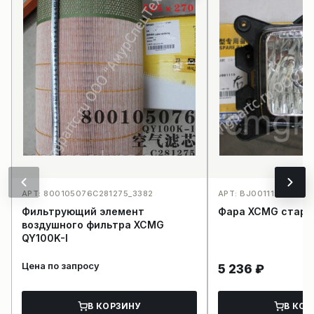
АРТ: 800105076C281275_3382
АРТ: BJ001119_3823
Фильтрующий элемент
Фара XCMG старо
воздушного фильтра XCMG
QY100K-I
Цена по запросу
5 236
₽
В КОРЗИНУ
В КОР