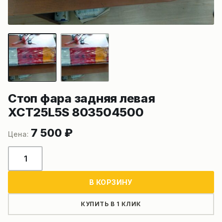
Стоп фара задняя левая
XCT25L5S 803504500
7 500
₽
Количество
товара
Стоп
В КОРЗИНУ
фара
задняя
КУПИТЬ В 1 КЛИК
левая