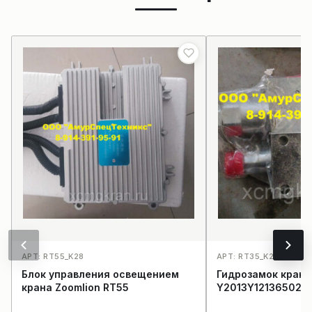
АРТ: RT55_K28
АРТ: RT35_K25
Блок управления освещением
Гидрозамок крана
крана Zoomlion RT55
Y2013Y12136502