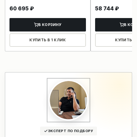
60 695
₽
58 744
₽
В КОРЗИНУ
В КОР
КУПИТЬ В 1 КЛИК
КУПИТЬ В 
ЭКСПЕРТ ПО ПОДБОРУ