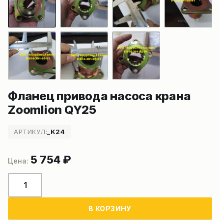
Фланец привода насоса крана
Zoomlion QY25
АРТИКУЛ:
_K24
5 754
₽
Количество
товара
Фланец
В КОРЗИНУ
привода