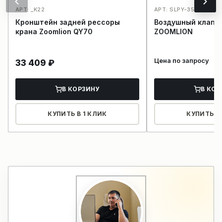
АРТ: _K22
АРТ: SLPY-3527102_K1
Кронштейн задней рессоры
Воздушный клапа
крана Zoomlion QY70
ZOOMLION
Цена по запросу
33 409
₽
В КОРЗИНУ
В КОР
КУПИТЬ В 1 КЛИК
КУПИТЬ В 