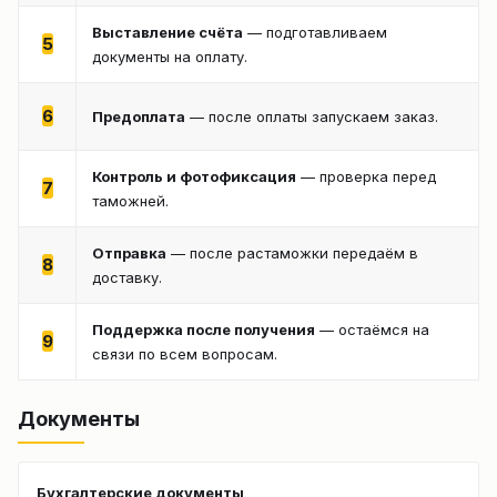
Выставление счёта
— подготавливаем
5
документы на оплату.
6
Предоплата
— после оплаты запускаем заказ.
Контроль и фотофиксация
— проверка перед
7
таможней.
Отправка
— после растаможки передаём в
8
доставку.
Поддержка после получения
— остаёмся на
9
связи по всем вопросам.
Документы
Бухгалтерские документы