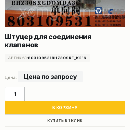
Штуцер для соединения
клапанов
АРТИКУЛ:
803109531RHZ30SRE_K216
Цена по запросу
Количество
товара
Штуцер
В КОРЗИНУ
для
соединения
КУПИТЬ В 1 КЛИК
клапанов