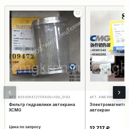
АРТ: 803109472TFX400×100_3143
АРТ: 4WE10H-A/D24T
Фильтр гидравлики автокрана
Электромагнитны
XCMG
автокран
Цена по запросу
12 717
₽