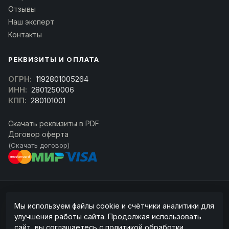
Отзывы
Наш эксперт
Контакты
РЕКВИЗИТЫ И ОПЛАТА
ОГРН:
1192801005264
ИНН:
2801250006
КПП:
280101001
Скачать реквизиты в PDF
Договор оферта
(Скачать договор)
© 2026 kran-parts.ru — все материалы защищены. При копировании
Мы используем файлы cookie и счётчики аналитики для
ссылка на источник обязательна.
улучшения работы сайта. Продолжая использовать
Информация на сайте не является публичной офертой (ст. 437 ГК РФ).
сайт, вы соглашаетесь с
политикой обработки