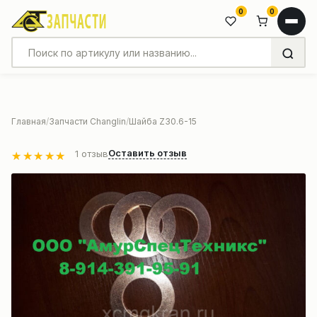
0
0
Главная
Запчасти Changlin
Шайба Z30.6-15
Оставить отзыв
1
отзыв