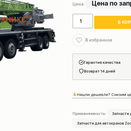
Цена по за
Количество
В КО
товара
Секция
стрелы
В избранное
автокрана
Zoomlion
ZTC600V
Гарантия качества
Возврат 14 дней
Нашли дешевле? Снизим це
Применяемость:
Запчасти 
Запчасти для автокранов Zo