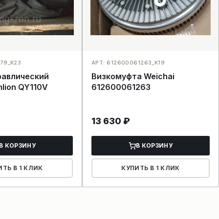
079_K23
АРТ: 612600061263_K19
равлический
Визкомуфта Weichai
lion QY110V
612600061263
13 630
₽
В КОРЗИНУ
В КОРЗИНУ
ИТЬ В 1 КЛИК
КУПИТЬ В 1 КЛИК