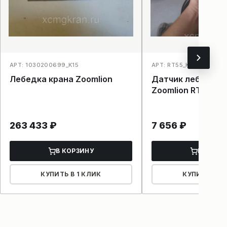
АРТ: 1030200699_K15
АРТ: RT55_K18
Лебедка крана Zoomlion
Датчик лебедки 
Zoomlion RT55
263 433
₽
7 656
₽
В КОРЗИНУ
В КОРЗ
КУПИТЬ В 1 КЛИК
КУПИТЬ В 1 