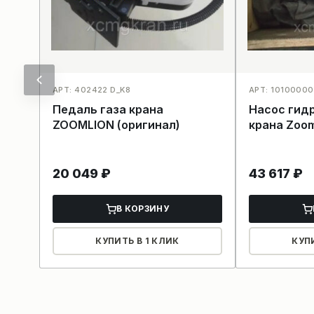
АРТ: 402422 D_K8
АРТ: 1010000
Педаль газа крана
Насос гид
ZOOMLION (оригинал)
крана Zoom
20 049
₽
43 617
₽
В КОРЗИНУ
КУПИТЬ В 1 КЛИК
КУП