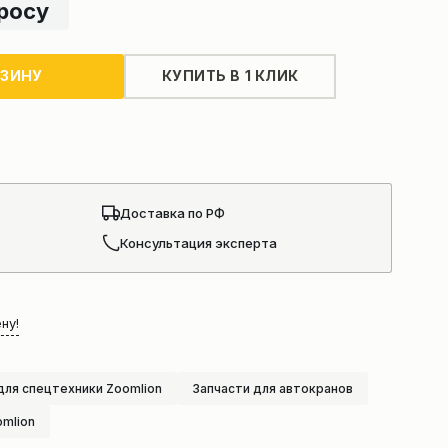
просу
РЗИНУ
КУПИТЬ В 1 КЛИК
Доставка по РФ
Консультация эксперта
ну!
для спецтехники Zoomlion
Запчасти для автокранов
omlion