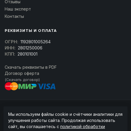
Отзывы
Наш эксперт
Контакты
РЕКВИЗИТЫ И ОПЛАТА
ОГРН:
1192801005264
ИНН:
2801250006
КПП:
280101001
Скачать реквизиты в PDF
Договор оферта
(Скачать договор)
© 2026 kran-parts.ru — все материалы защищены. При копировании
Мы используем файлы cookie и счётчики аналитики для
ссылка на источник обязательна.
улучшения работы сайта. Продолжая использовать
Информация на сайте не является публичной офертой (ст. 437 ГК РФ).
сайт, вы соглашаетесь с
политикой обработки
Точную стоимость и наличие уточняйте у менеджера.