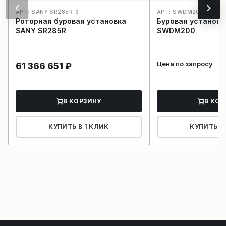
АРТ: SANY SR285R_3
АРТ: SWDM200_15
Роторная буровая установка
Буровая установ
SANY SR285R
SWDM200
Цена по запросу
61 366 651
₽
В КОРЗИНУ
В КОР
КУПИТЬ В 1 КЛИК
КУПИТЬ В 