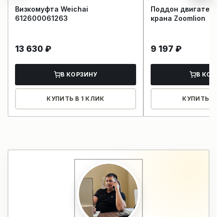
Визкомуфта Weichai
Поддон двигателя
612600061263
крана Zoomlion
13 630
₽
9 197
₽
В КОРЗИНУ
В КОР
КУПИТЬ В 1 КЛИК
КУПИТЬ В 