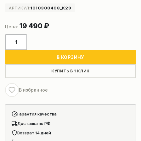
АРТИКУЛ:
1010300408_K29
19 490
₽
Количество
товара
Гидрозамок
В КОРЗИНУ
цилиндра
подъёма
КУПИТЬ В 1 КЛИК
стрелы
крана
В избранное
ZOOMLION
Гарантия качества
Доставка по РФ
Возврат 14 дней