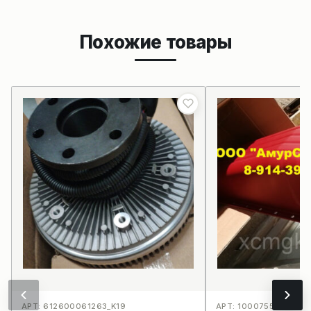
Похожие товары
АРТ: 612600061263_K19
АРТ: 1000755666_K2