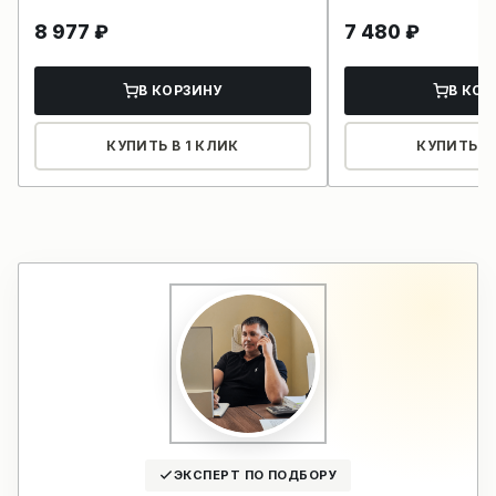
8 977
₽
7 480
₽
В КОРЗИНУ
В КОР
КУПИТЬ В 1 КЛИК
КУПИТЬ В 
ЭКСПЕРТ ПО ПОДБОРУ