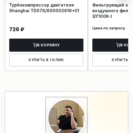
Турбокомпрессор двигателя
Фильтрующий эл
Shanghai TD07S/S00002616+01
воздушного филь
QY100K-I
Цена по запросу
726
₽
В КОРЗИНУ
В КОР
КУПИТЬ В 1 КЛИК
КУПИТЬ В 