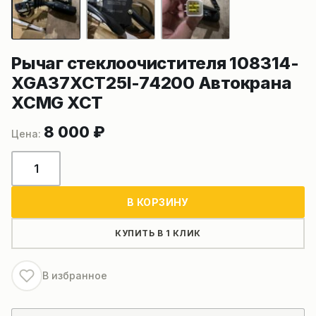
Рычаг стеклоочистителя 108314-
XGA37XCT25I-74200 Автокрана
XCMG XCT
8 000
₽
Количество
товара
Рычаг
В КОРЗИНУ
стеклоочистителя
108314-
КУПИТЬ В 1 КЛИК
XGA37XCT25I-
74200
В избранное
Автокрана
XCMG