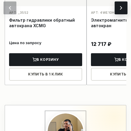
АРТ: _3552
АРТ: 4WE10H-A/D24T
Фильтр гидравлики обратный
Электромагнитны
автокрана XCMG
автокран
Цена по запросу
12 717
₽
В КОРЗИНУ
В КОР
КУПИТЬ В 1 КЛИК
КУПИТЬ В 