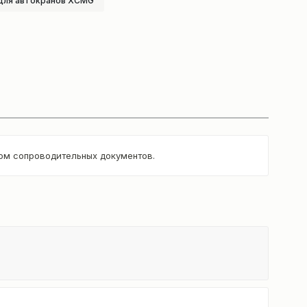
для автокранов XCMG
том сопроводительных документов.