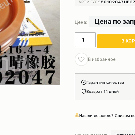
АРТИКУЛ:
150102047HB37.
Цена по за
Количество
В КО
товара
Ролик
на
В избранное
запасовку
стрелы
для
Гарантия качества
автокрана
Возврат 14 дней
Нашли дешевле? Снизим це