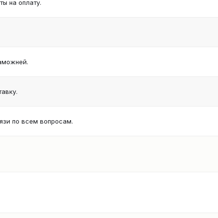
ы на оплату.
аможней.
авку.
язи по всем вопросам.