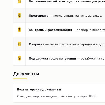
5
Выставление счёта
— подготавливаем документ
6
Предоплата
— после оплаты запускаем заказ.
7
Контроль и фотофиксация
— проверка перед т
8
Отправка
— после растаможки передаём в дост
9
Поддержка после получения
— остаёмся на св
Документы
Бухгалтерские документы
Счёт, договор, накладная, счёт-фактура (при НДС).