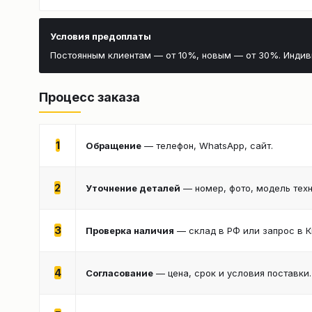
Условия предоплаты
Постоянным клиентам — от 10%, новым — от 30%. Инди
Процесс заказа
1
Обращение
— телефон, WhatsApp, сайт.
2
Уточнение деталей
— номер, фото, модель техн
3
Проверка наличия
— склад в РФ или запрос в К
4
Согласование
— цена, срок и условия поставки.