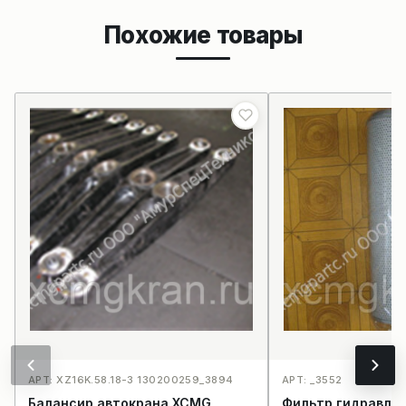
Похожие товары
АРТ: XZ16K.58.18-3 130200259_3894
АРТ: _3552
Балансир автокрана XCMG
Фильтр гидравли