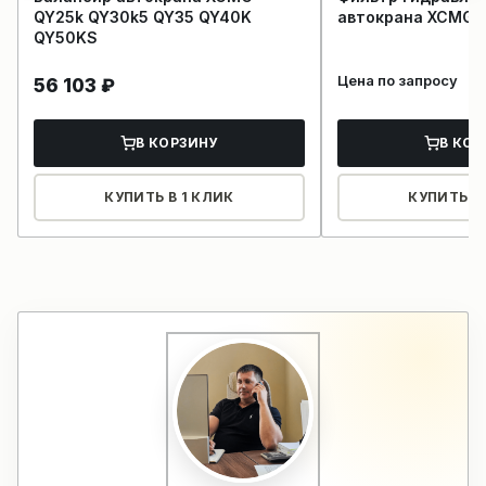
QY25k QY30k5 QY35 QY40K
автокрана XCMG
QY50KS
Цена по запросу
56 103
₽
В КОРЗИНУ
В КОР
КУПИТЬ В 1 КЛИК
КУПИТЬ В 