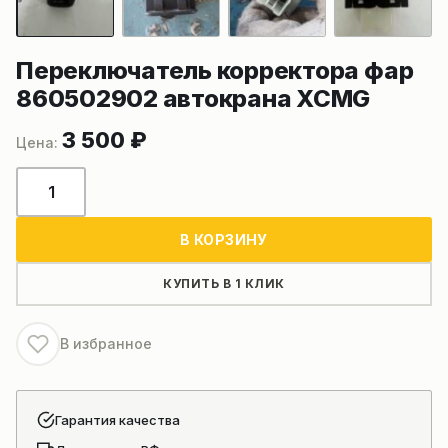
Переключатель корректора фар
860502902 автокрана XCMG
3 500
₽
Количество
товара
Переключатель
В КОРЗИНУ
корректора
фар
КУПИТЬ В 1 КЛИК
860502902
автокрана
В избранное
XCMG
Гарантия качества