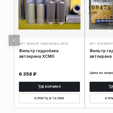
АРТ: ФИЛЬТР ГИДРОБАКА_3929
АРТ: 8031094
Фильтр гидробака
Фильтр ги
автокрана XCMG
автокрана
Цена по запр
6 358
₽
В КОРЗИНУ
КУПИТЬ В 1 КЛИК
КУП