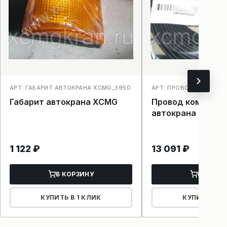
АРТ: ГАБАРИТ АВТОКРАНА XCMG_3950
АРТ: ПРОВОД КОМПЬЮТ
Габарит автокрана XCMG
Провод компьют
автокрана XCMG 
1 122
₽
13 091
₽
В КОРЗИНУ
В КОРЗ
КУПИТЬ В 1 КЛИК
КУПИТЬ В 1 