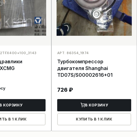
72TFX400×100_3143
АРТ: 86354_1974
дравлики
Турбокомпрессор
 XCMG
двигателя Shanghai
TD07S/S00002616+01
осу
726
₽
В КОРЗИНУ
В КОРЗИНУ
ИТЬ В 1 КЛИК
КУПИТЬ В 1 КЛИК