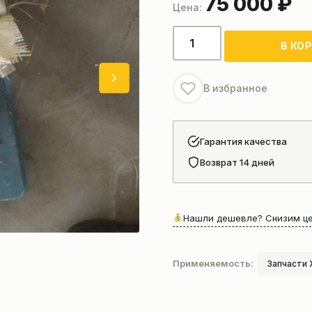
75 000
₽
Количество
В КО
товара
ГУР
автокрана
В избранное
XCMG
803083008
XCT30_S
Гарантия качества
Возврат 14 дней
Нашли дешевле? Снизим це
Применяемость:
Запчасти