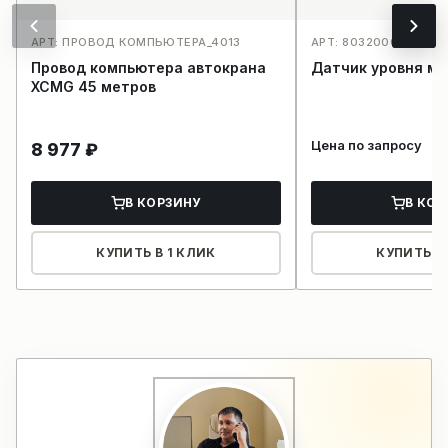
АРТ: ПРОВОД КОМПЬЮТЕРА_4013
АРТ: 803200058YWZ-
Провод компьютера автокрана
Датчик уровня ма
XCMG 45 метров
Цена по запросу
8 977
₽
В КОРЗИНУ
В КОР
КУПИТЬ В 1 КЛИК
КУПИТЬ В 