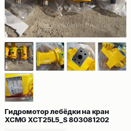
Гидромотор лебёдки на кран
XCMG XCT25L5_S 803081202