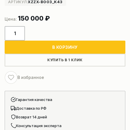
АРТИКУЛ:
XZZX-B003_K43
150 000
₽
Количество
товара
Гидромотор
В КОРЗИНУ
лебёдки
на
КУПИТЬ В 1 КЛИК
кран
XCMG
В избранное
XCT25L5_S
803081202
Гарантия качества
Доставка по РФ
Возврат 14 дней
Консультация эксперта