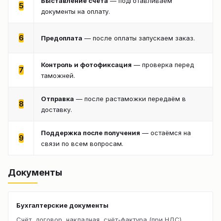
Выставление счёта
— подготавливаем
5
документы на оплату.
6
Предоплата
— после оплаты запускаем заказ.
Контроль и фотофиксация
— проверка перед
7
таможней.
Отправка
— после растаможки передаём в
8
доставку.
Поддержка после получения
— остаёмся на
9
связи по всем вопросам.
Документы
Бухгалтерские документы
Счёт, договор, накладная, счёт-фактура (при НДС).