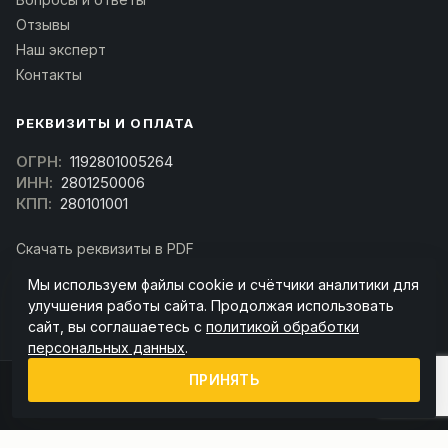
Отзывы
Наш эксперт
Контакты
РЕКВИЗИТЫ И ОПЛАТА
ОГРН:
1192801005264
ИНН:
2801250006
КПП:
280101001
Скачать реквизиты в PDF
Договор оферта
Мы используем файлы cookie и счётчики аналитики для
(Скачать договор)
улучшения работы сайта. Продолжая использовать
сайт, вы соглашаетесь с
политикой обработки
персональных данных
.
ПРИНЯТЬ
© 2026 kran-parts.ru — все материалы защищены. При копировании
ссылка на источник обязательна.
Информация на сайте не является публичной офертой (ст. 437 ГК РФ).