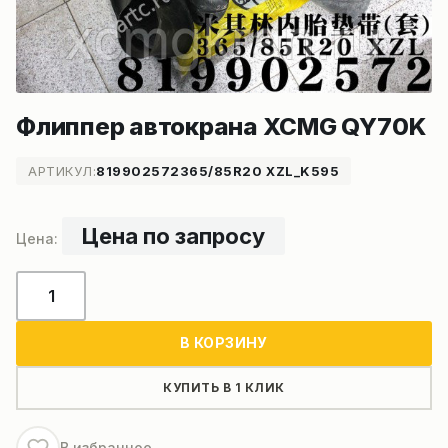
Флиппер автокрана XCMG QY70K
АРТИКУЛ:
819902572365/85R20 XZL_K595
Цена по запросу
Количество
товара
Флиппер
В КОРЗИНУ
автокрана
XCMG
КУПИТЬ В 1 КЛИК
QY70K
В избранное