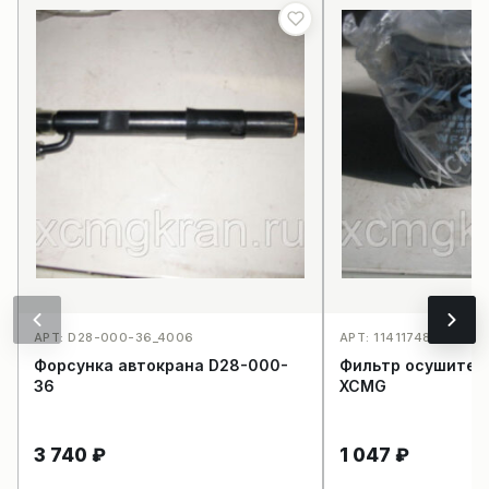
АРТ: D28-000-36_4006
АРТ: 11411748_3953
Форсунка автокрана D28-000-
Фильтр осушител
36
XCMG
3 740
₽
1 047
₽