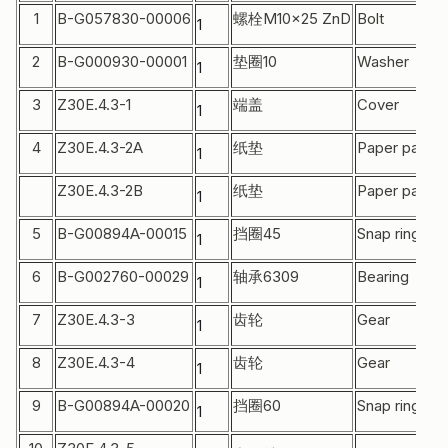
1
B-G057830-00006
螺栓M10×25 ZnD
Bolt
1
2
B-G000930-00001
垫圈10
Washer
1
3
Z30E.4.3-1
端盖
Cover
1
4
Z30E.4.3-2A
纸垫
Paper pad
1
Z30E.4.3-2B
纸垫
Paper pad
1
5
B-G00894A-00015
挡圈45
Snap ring
1
6
B-G002760-00029
轴承6309
Bearing
1
7
Z30E.4.3-3
齿轮
Gear
1
8
Z30E.4.3-4
齿轮
Gear
1
9
B-G00894A-00020
挡圈60
Snap ring
1