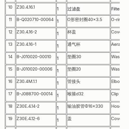
10
Z30.4.16.1
1
过滤盘
Filter pla
11
B-Q020710-00064
O形密封圈40×3.5
O-ring
1
12
Z30.4.16-2
杯盖
Cover
1
13
Z30.4.16-1
通气杯
Aerating
1
14
B-J010020-00010
垫圈30
Washer
1
15
B-J010020-00006
垫圈20
Washer
1
16
Z30.4M.1.1
管接头
Elbow
1
17
B-J088700-00014
喉箍d32
Clip
1
18
Z30E.4.14-2
输油胶管Φ16×330
Hose
1
19
Z30E.4.12-6
盖
Cover
1