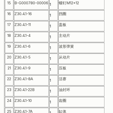
15
B-G000780-00006
螺钉M12×12
Scr
1
16
Z30.4.1-16
挡圈
Snap
1
17
Z30.4.1-11
盖板
Cov
1
18
Z30.4.1-4
主动片
Driv
1
19
Z30.4.1-6
波形弹簧
Wav
1
20
Z30.4.1-5
从动片
Driv
1
21
Z30.4.1-9
压板
Plat
1
22
Z30.4.1-8A
活赛
Pist
1
23
Z30.4.1-22B
油封环
Oil s
1
24
Z30.4.1-10
齿圈
Gear
1
25
Z30.4.1-7A
缸体
Cyli
1