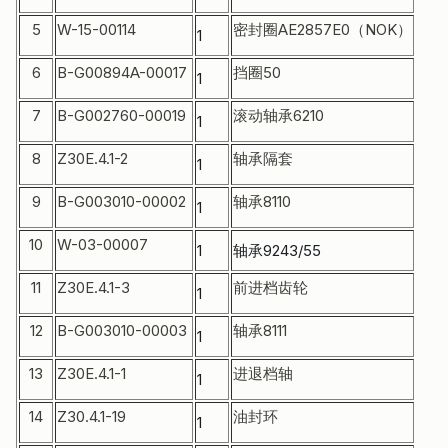
5
W-15-00114
密封圈AE2857E0（NOK）
Oil 
1
6
B-G00894A-00017
挡圈50
Snap
1
7
B-G002760-00019
滚动轴承6210
Bear
1
8
Z30E.4.1-2
轴承隔套
Sle
1
9
B-G003010-00002
轴承8110
Bear
1
10
W-03-00007
1
轴承9243/55
Bear
11
Z30E.4.1-3
前进档齿轮
Gea
1
12
B-G003010-00003
轴承8111
Bear
1
13
Z30E.4.1-1
进退档轴
Shaf
1
14
Z30.4.1-19
油封环
Oil s
1