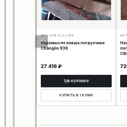
АРТ: 936.13.3.1_196
АРТ
Коромысло ковша погрузчика
На
Changlin 936
пог
CB
27 416
₽
7
В КОРЗИНУ
КУПИТЬ В 1 КЛИК