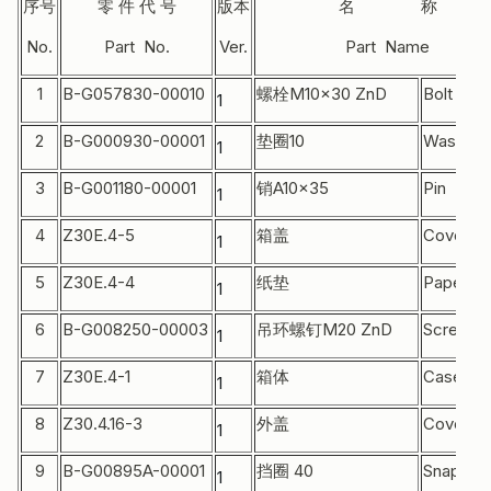
序号
零 件 代 号
版本
名 称
No.
Part No.
Ver.
Part Name
1
B-G057830-00010
螺栓M10×30 ZnD
Bolt
1
2
B-G000930-00001
垫圈10
Washer
1
3
B-G001180-00001
销A10×35
Pin
1
4
Z30E.4-5
箱盖
Cover
1
5
Z30E.4-4
纸垫
Paper p
1
6
B-G008250-00003
吊环螺钉M20 ZnD
Screw
1
7
Z30E.4-1
箱体
Case
1
8
Z30.4.16-3
外盖
Cover
1
9
B-G00895A-00001
挡圈 40
Snap rin
1