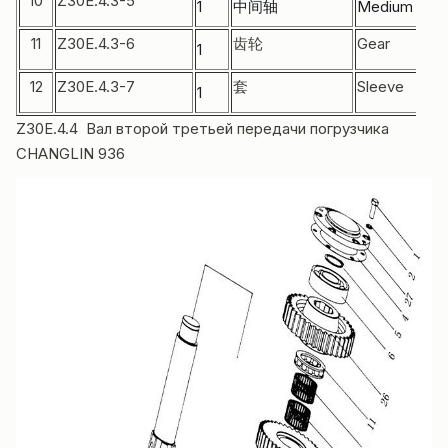
10
Z30E.4.3-5
1
中间轴
Medium shaf
11
Z30E.4.3-6
齿轮
Gear
1
12
Z30E.4.3-7
套
Sleeve
1
Z30E.4.4 Вал второй третьей передачи погрузчика
CHANGLIN 936