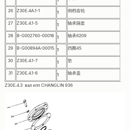
26
Z30E.4A.1-1
倒档齿轮
Gea
1
27
Z30E.4.1-5
轴承隔套
Sle
1
28
B-G002760-00018
轴承6209
Bear
1
29
B-G00894A-00015
挡圈45
Snap
1
30
Z30E.4.1-7
垫
Pad
1
31
Z30E.4.1-6
轴承盖
Cov
1
Z30E.4.3 вал кпп CHANGLIN 936