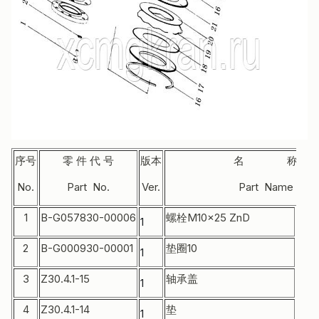
序号
零 件 代 号
版本
名 称
No.
Part No.
Ver.
Part Name
1
B-G057830-00006
螺栓M10×25 ZnD
Bolt
1
2
B-G000930-00001
垫圈10
Was
1
3
Z30.4.1-15
轴承盖
Cov
1
4
Z30.4.1-14
垫
Pad
1