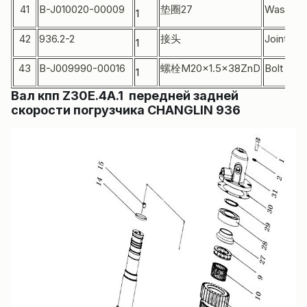
41
B-J010020-00009
垫圈27
Washer
1
42
936.2-2
接头
Joint
1
43
B-J009990-00016
螺栓M20x1.5×38ZnD
Bolt
1
Вал кпп Z30E.4A.1 передней задней
скорости погрузчика CHANGLIN 936