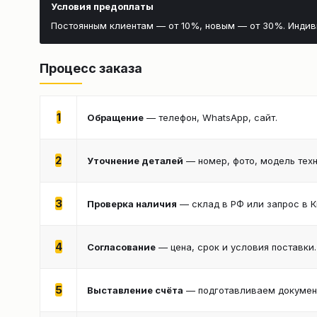
Условия предоплаты
Постоянным клиентам — от 10%, новым — от 30%. Инди
Процесс заказа
1
Обращение
— телефон, WhatsApp, сайт.
2
Уточнение деталей
— номер, фото, модель техн
3
Проверка наличия
— склад в РФ или запрос в К
4
Согласование
— цена, срок и условия поставки.
5
Выставление счёта
— подготавливаем документ