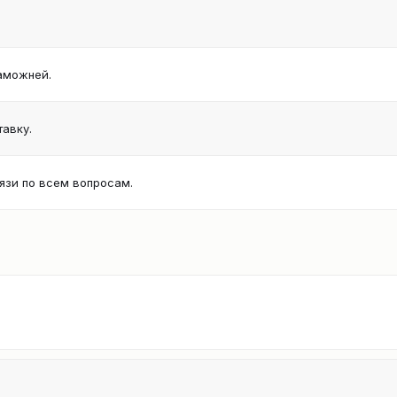
аможней.
авку.
язи по всем вопросам.