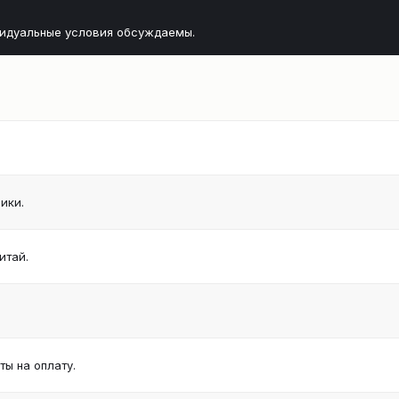
видуальные условия обсуждаемы.
ики.
итай.
ы на оплату.