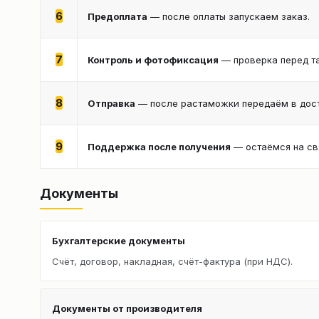
6
Предоплата
— после оплаты запускаем заказ.
7
Контроль и фотофиксация
— проверка перед т
8
Отправка
— после растаможки передаём в дост
9
Поддержка после получения
— остаёмся на св
Документы
Бухгалтерские документы
Счёт, договор, накладная, счёт-фактура (при НДС).
Документы от производителя