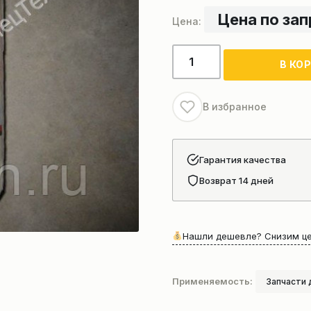
Цена по за
Количество
В КО
товара
Фильтр
влагоотделитель
В избранное
Гарантия качества
Возврат 14 дней
Нашли дешевле? Снизим це
Применяемость:
Запчасти 