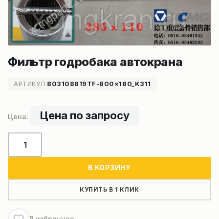
Фильтр годробака автокрана
АРТИКУЛ:
803108819TF-800×180_K311
Цена по запросу
Количество
товара
Фильтр
В КОРЗИНУ
годробака
автокрана
КУПИТЬ В 1 КЛИК
В избранное