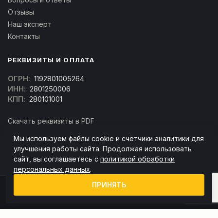
Отзывы
Наш эксперт
Контакты
РЕКВИЗИТЫ И ОПЛАТА
ОГРН:
1192801005264
ИНН:
2801250006
КПП:
280101001
Скачать реквизиты в PDF
Договор оферта
Мы используем файлы cookie и счётчики аналитики для
(Скачать договор)
улучшения работы сайта. Продолжая использовать
сайт, вы соглашаетесь с
политикой обработки
персональных данных
.
ПРИНЯТЬ
© 2026 kran-parts.ru — все материалы защищены. При копировании
ссылка на источник обязательна.
Информация на сайте не является публичной офертой (ст. 437 ГК РФ).