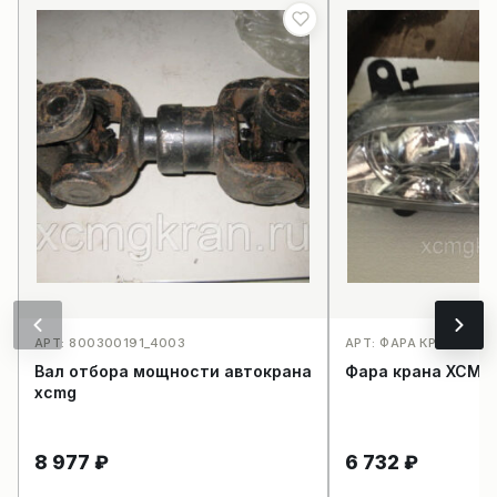
АРТ: 800300191_4003
АРТ: ФАРА КРАНА XC
Вал отбора мощности автокрана
Фара крана XCMG
xcmg
8 977
₽
6 732
₽