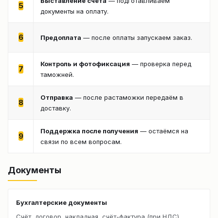
Выставление счёта
— подготавливаем
5
документы на оплату.
6
Предоплата
— после оплаты запускаем заказ.
Контроль и фотофиксация
— проверка перед
7
таможней.
Отправка
— после растаможки передаём в
8
доставку.
Поддержка после получения
— остаёмся на
9
связи по всем вопросам.
Документы
Бухгалтерские документы
Счёт, договор, накладная, счёт-фактура (при НДС).