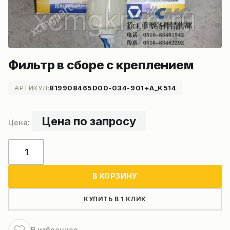
Фильтр в сборе с креплением
АРТИКУЛ:
819908465D00-034-901+A_K514
Цена по запросу
Количество
товара
Фильтр
В КОРЗИНУ
в
сборе
КУПИТЬ В 1 КЛИК
с
креплением
В избранное