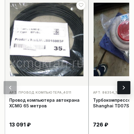
АРТ: ПРОВОД КОМПЬЮТЕРА_4011
АРТ: 86354_1974
Провод компьютера автокрана
Турбокомпрессор
XCMG 65 метров
Shanghai TD07S/
13 091
₽
726
₽