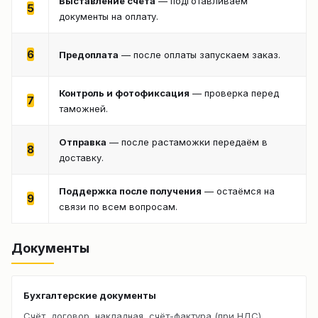
Выставление счёта
— подготавливаем
5
документы на оплату.
6
Предоплата
— после оплаты запускаем заказ.
Контроль и фотофиксация
— проверка перед
7
таможней.
Отправка
— после растаможки передаём в
8
доставку.
Поддержка после получения
— остаёмся на
9
связи по всем вопросам.
Документы
Бухгалтерские документы
Счёт, договор, накладная, счёт-фактура (при НДС).