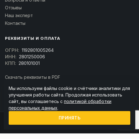
Отзывы
Наш эксперт
Контакты
РЕКВИЗИТЫ И ОПЛАТА
ОГРН:
1192801005264
ИНН:
2801250006
КПП:
280101001
Скачать реквизиты в PDF
Договор оферта
Мы используем файлы cookie и счётчики аналитики для
(Скачать договор)
улучшения работы сайта. Продолжая использовать
сайт, вы соглашаетесь с
политикой обработки
персональных данных
.
ПРИНЯТЬ
© 2026 kran-parts.ru — все материалы защищены. При копировании
ссылка на источник обязательна.
Информация на сайте не является публичной офертой (ст. 437 ГК РФ).