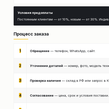
Условия предоплаты
Постоянным клиентам — от 10%, новым — от 30%. Инди
Процесс заказа
1
Обращение
— телефон, WhatsApp, сайт.
2
Уточнение деталей
— номер, фото, модель техн
3
Проверка наличия
— склад в РФ или запрос в К
4
Согласование
— цена, срок и условия поставки.