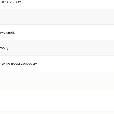
ы на оплату.
аможней.
авку.
язи по всем вопросам.