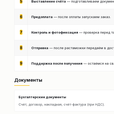
5
Выставление счёта
— подготавливаем документ
6
Предоплата
— после оплаты запускаем заказ.
7
Контроль и фотофиксация
— проверка перед т
8
Отправка
— после растаможки передаём в дост
9
Поддержка после получения
— остаёмся на св
Документы
Бухгалтерские документы
Счёт, договор, накладная, счёт-фактура (при НДС).