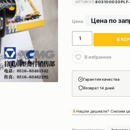
АРТИКУЛ:
803100020PLF
Цена по за
Количество
В КО
товара
Фильтр
пилотный
В избранное
XCMG
QY25K5S
Гарантия качества
Возврат 14 дней
Нашли дешевле? Снизим це