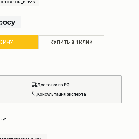
-C30×10P_K326
просу
РЗИНУ
КУПИТЬ В 1 КЛИК
Доставка по РФ
Консультация эксперта
ну!