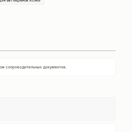
для автокранов XCMG
том сопроводительных документов.