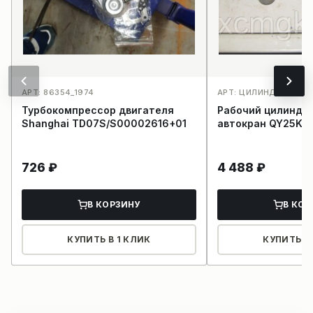
АРТ: 86354_1974
АРТ: ЦИЛИНДР СЦЕП
Турбокомпрессор двигателя
Рабочий цилиндр
Shanghai TD07S/S00002616+01
автокран QY25K
726
₽
4 488
₽
В КОРЗИНУ
В КОР
КУПИТЬ В 1 КЛИК
КУПИТЬ В 