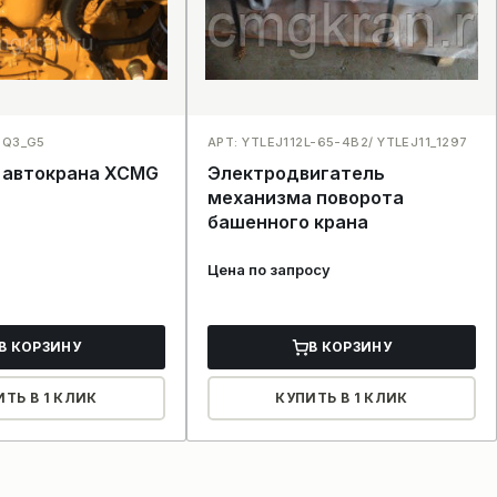
0Q3_G5
АРТ: YTLEJ112L-65-4B2/ YTLEJ11_1297
 автокрана XCMG
Электродвигатель
механизма поворота
башенного крана
Цена по запросу
В КОРЗИНУ
В КОРЗИНУ
ИТЬ В 1 КЛИК
КУПИТЬ В 1 КЛИК