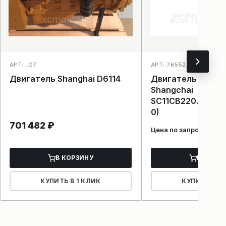
АРТ: _G7
АРТ: 76552_2233
Двигатель Shanghai D6114
Двигатель DONG
Shangchai
SC11CB220.5G2B1
0)
701 482
₽
Цена по запросу
В КОРЗИНУ
В КОРЗ
КУПИТЬ В 1 КЛИК
КУПИТЬ В 1 