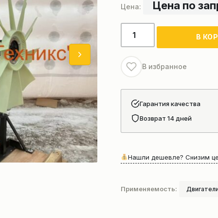
Цена по за
Количество
В КО
товара
Двигатель
SC9D220G2B1
В избранное
DBL1803
Гарантия качества
Возврат 14 дней
Нашли дешевле? Снизим це
Применяемость:
Двигатели