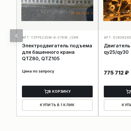
АРТ: YZPFE225M-6-37KW _1299
АРТ: SC8DK28
Электродвигатель подъема
Двигатель
для башенного крана
qy25/qy30
QTZ80, QTZ105
Цена по запросу
775 712
₽
В КОРЗИНУ
КУПИТЬ В 1 КЛИК
КУП