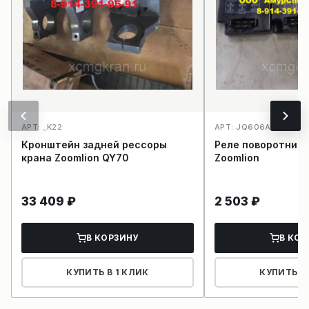
АРТ: _K22
АРТ: JQ606A_K13
Кронштейн задней рессоры
Реле поворотнико
крана Zoomlion QY70
Zoomlion
33 409
₽
2 503
₽
В КОРЗИНУ
В КОР
КУПИТЬ В 1 КЛИК
КУПИТЬ В 