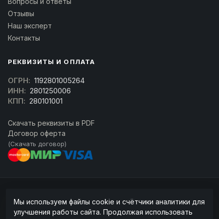
Вопросы и ответы
Отзывы
Наш эксперт
Контакты
РЕКВИЗИТЫ И ОПЛАТА
ОГРН:
1192801005264
ИНН:
2801250006
КПП:
280101001
Скачать реквизиты в PDF
Договор оферта
(Скачать договор)
© 2026 kran-parts.ru — все материалы защищены. При копировании
Мы используем файлы cookie и счётчики аналитики для
ссылка на источник обязательна.
улучшения работы сайта. Продолжая использовать