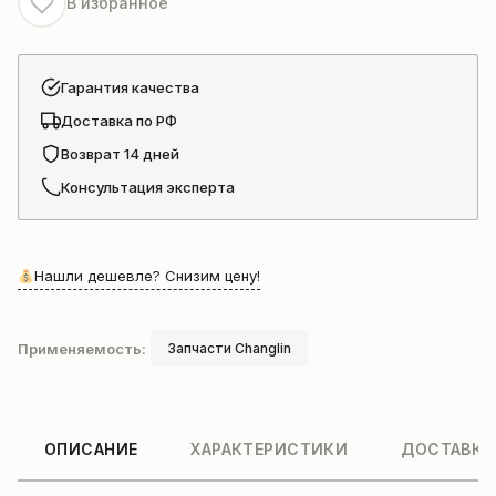
В избранное
5,956,ZL50H
Гарантия качества
Доставка по РФ
Возврат 14 дней
Консультация эксперта
Нашли дешевле? Снизим цену!
Применяемость:
Запчасти Changlin
ОПИСАНИЕ
ХАРАКТЕРИСТИКИ
ДОСТАВКА