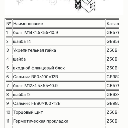
№
Наименование
Каталожн
1
болт M14x1.5×55-10.9
GB5785-8
2
шайба 14
GB859-87
3
Укрепительная гайка
Z50B.6.1-1
4
шайба
Z50B.6.1-2
5
входной фланцевый блок
Z50B.6.1.1
6
Сальник B80x100x12B
GB9877.1-
7
болт M12x1.5×55-10.9
GB5785-8
8
шайба 12
GB93-87
9
Сальник FB80x100x12B
GB9877.1-
10
Торцовый щит
Z50B.6.1-2
11
Герметическая прокладка
Z50B.6.1-2