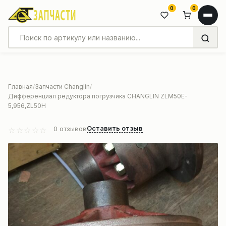
0
0
Главная
Запчасти Changlin
Дифференциал редуктора погрузчика CHANGLIN ZLM50E-
5,956,ZL50H
Оставить отзыв
0
отзывов