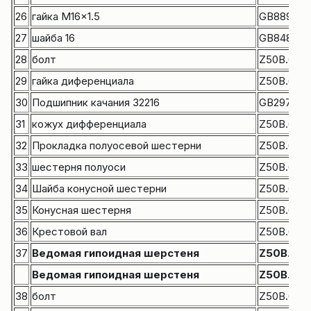
26
гайка M16x1.5
GB889-86
27
шайба 16
GB848-85
28
болт
Z50B.6.1-1
29
гайка диференциала
Z50B.6.1-5
30
Подшипник качания 32216
GB297-84
31
кожух дифференциала
Z50B.6.1-1
32
Прокладка полуосевой шестерни
Z50B.6.1-1
33
шестерня полуоси
Z50B.6.1-1
34
Шайба конусной шестерни
Z50B.6.1-11
35
Конусная шестерня
Z50B.6.1-1
36
Крестовой вал
Z50B.6.1-1
37
Ведомая гипоидная шерстеня
Z50B.6.1
Ведомая гипоидная шерстеня
Z50B.8.1-
38
болт
Z50B.6.1-2