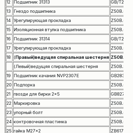
12
Подшипник 31313
GB/T297-
13
Гнездо подшипника
Z50B.6.1-2
14
Урегулирующая прокладка
Z50B.6.1-2
15
Изоляционная втулка подшипника
Z50B.6.1-2
16
Подшипник 31314
GB/T297-
17
Урегулирующая прокладка
Z50B.6.1-2
18
(
Правый)ведущяя спиральная шестерня
Z50B.6.1-
(Левый)ведущяя спиральная шестерня
Z50B.8.1-
19
Подшипник качания NVP2307E
GB283-87
20
Подпорка
Z50B.6.1-3
21
гвозди для бирки 2×5
GB827-86
22
Маркировка
Z50B.6.1-1
23
упорный болт
Z50B.6.1.2
24
контровочная пластинка
Z50B.6.1-4
25
гайка M27x2
ZB6173-8