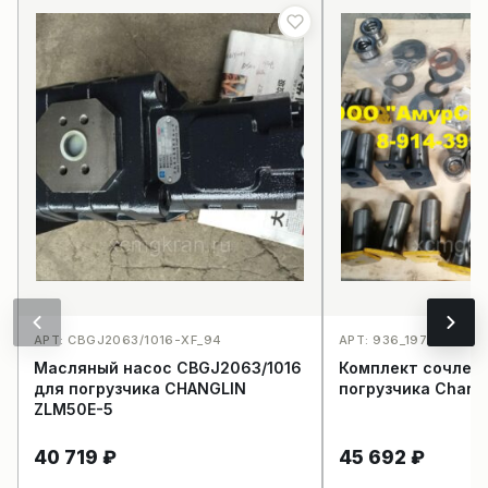
АРТ: CBGJ2063/1016-XF_94
АРТ: 936_197
Масляный насос CBGJ2063/1016
Комплект сочлен
для погрузчика CHANGLIN
погрузчика Changl
ZLM50E-5
40 719
₽
45 692
₽