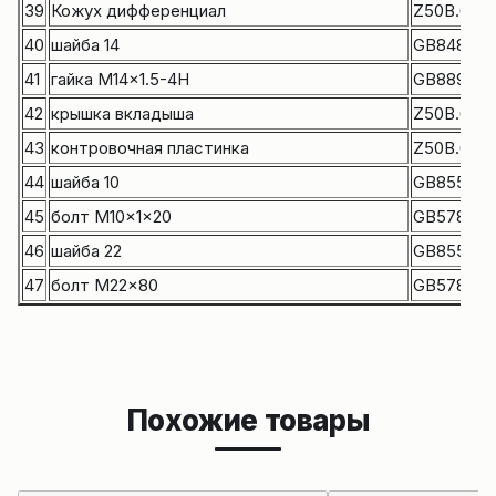
39
Кожух дифференциал
Z50B.6.1-8
40
шайба 14
GB848-85
41
гайка M14x1.5-4H
GB889-86
42
крышка вкладыша
Z50B.6.1-1
43
контровочная пластинка
Z50B.6.1-6
44
шайба 10
GB855-88
45
болт M10x1x20
GB5786-8
46
шайба 22
GB855-88
47
болт M22x80
GB5780-8
Похожие товары