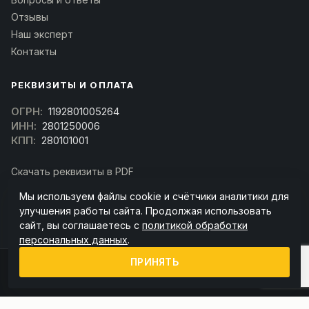
Отзывы
Наш эксперт
Контакты
РЕКВИЗИТЫ И ОПЛАТА
ОГРН:
1192801005264
ИНН:
2801250006
КПП:
280101001
Скачать реквизиты в PDF
Договор оферта
Мы используем файлы cookie и счётчики аналитики для
(Скачать договор)
улучшения работы сайта. Продолжая использовать
сайт, вы соглашаетесь с
политикой обработки
персональных данных
.
ПРИНЯТЬ
© 2026 kran-parts.ru — все материалы защищены. При копировании
ссылка на источник обязательна.
Информация на сайте не является публичной офертой (ст. 437 ГК РФ).