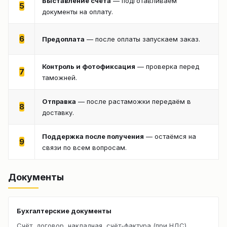
Выставление счёта
— подготавливаем
5
документы на оплату.
6
Предоплата
— после оплаты запускаем заказ.
Контроль и фотофиксация
— проверка перед
7
таможней.
Отправка
— после растаможки передаём в
8
доставку.
Поддержка после получения
— остаёмся на
9
связи по всем вопросам.
Документы
Бухгалтерские документы
Счёт, договор, накладная, счёт-фактура (при НДС).