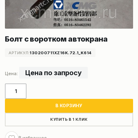
Болт с воротком автокрана
АРТИКУЛ:
130200711XZ16K.72.1_K614
Цена по запросу
Количество
товара
Болт
В КОРЗИНУ
с
воротком
КУПИТЬ В 1 КЛИК
автокрана
В избранное