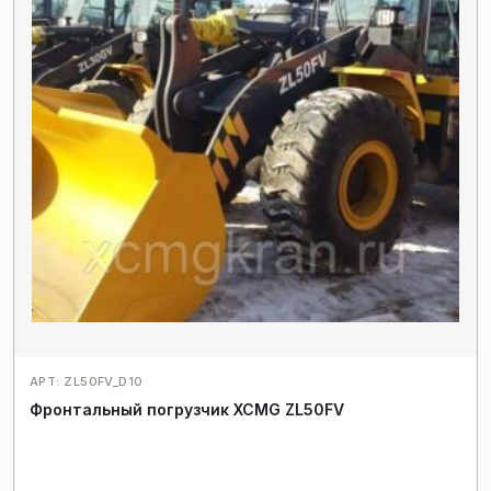
АРТ: ZL50FV_D10
Фронтальный погрузчик XCMG ZL50FV