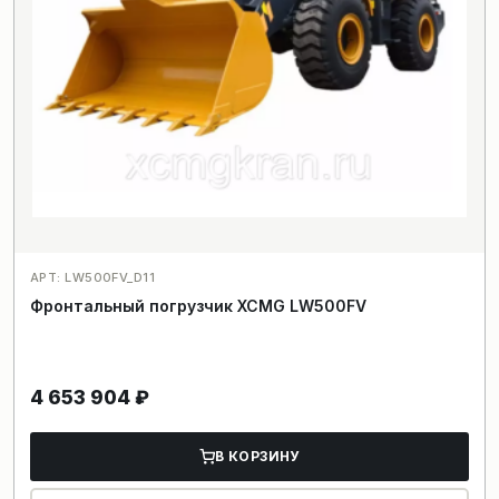
АРТ: LW500FV_D11
Фронтальный погрузчик XCMG LW500FV
4 653 904
₽
В КОРЗИНУ