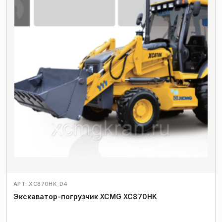
АРТ: XC870HK_D4
Экскаватор-погрузчик XCMG XC870HK