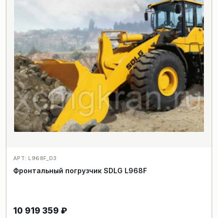
АРТ: L968F_D3
Фронтальный погрузчик SDLG L968F
10 919 359
₽