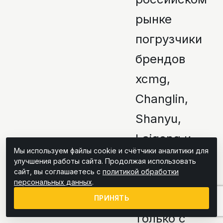
рынке
погрузчики
брендов
xcmg,
Changlin,
Shanyu,
Laigong и
Мы используем файлы cookie и счётчики аналитики для
другие
улучшения работы сайта. Продолжая использовать
сайт, вы соглашаетесь с
политикой обработки
зарекомендо
персональных данных
.
вали себя
ПРИНЯТЬ
только с