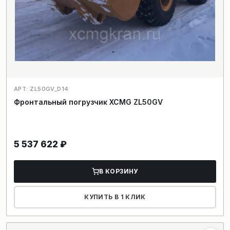
АРТ: ZL50GV_D14
Фронтальный погрузчик XCMG ZL50GV
5 537 622
₽
В КОРЗИНУ
КУПИТЬ В 1 КЛИК