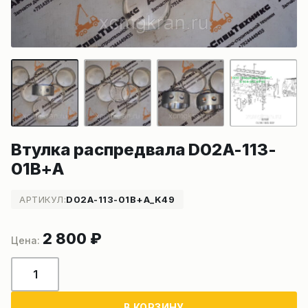
Втулка распредвала D02A-113-
01B+A
АРТИКУЛ:
D02A-113-01B+A_K49
2 800
₽
Количество
товара
Втулка
В КОРЗИНУ