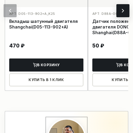
АРТ: D05-113-902+A_K25
АРТ: D88A-001-800+A
Вкладыш шатунный двигателя
Датчик положени
Shangchai(D05-113-902+A)
двигателя DONG 
Shanghai(D88A-00
470
₽
50
₽
В КОРЗИНУ
В КОР
КУПИТЬ В 1 КЛИК
КУПИТЬ В 