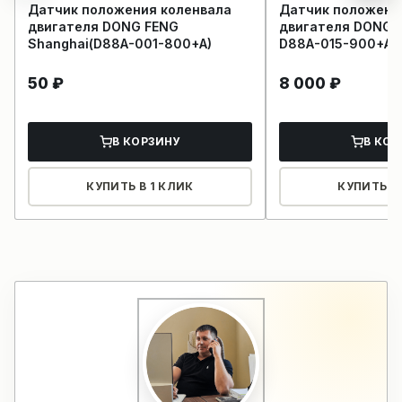
Датчик положения коленвала
Датчик положени
двигателя DONG FENG
двигателя DONG 
Shanghai(D88A-001-800+A)
D88A-015-900+A
50
₽
8 000
₽
В КОРЗИНУ
В КОР
КУПИТЬ В 1 КЛИК
КУПИТЬ В 