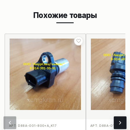
Похожие товары
АРТ: D88A-001-800+A_K17
АРТ: D88A-015-900+A