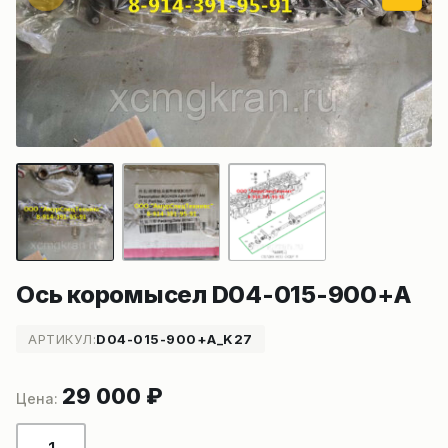
Ось коромысел D04-015-900+A
АРТИКУЛ:
D04-015-900+A_K27
29 000
₽
Количество