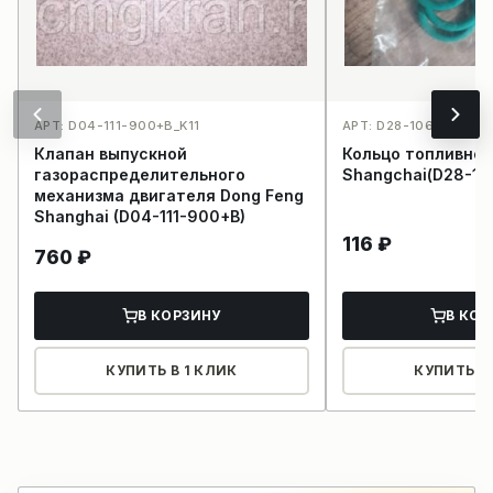
АРТ: D04-111-900+B_K11
АРТ: D28-106-01+A_K
Клапан выпускной
Кольцо топливной
газораспределительного
Shangchai(D28-10
механизма двигателя Dong Feng
Shanghai (D04-111-900+B)
116
₽
760
₽
В КОРЗИНУ
В КОР
КУПИТЬ В 1 КЛИК
КУПИТЬ В 