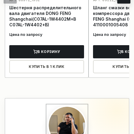
Шестерня распределительного
Шланг смазки во
вала двигателя DONG FENG
компрессора дви
Shangchai(C07AL-1W4402M+B
FENG Shanghai (
C07AL-1W4402+B)
4110001005408 4
Цена по запросу
Цена по запросу
В КОРЗИНУ
В КОР
КУПИТЬ В 1 КЛИК
КУПИТЬ В 