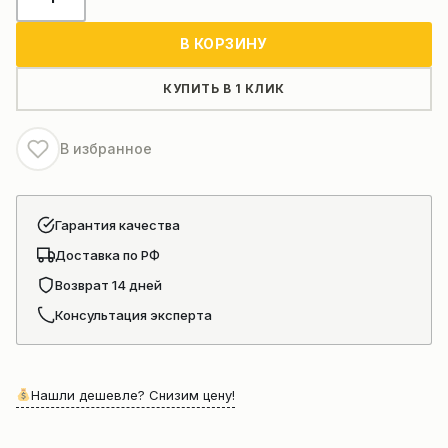
товара
Вкладыш
В КОРЗИНУ
коренной
коленчатого
КУПИТЬ В 1 КЛИК
вала
двигателя
В избранное
DONG
FENG
Shangchai(D02A-
Гарантия качества
110-
Доставка по РФ
900+A
D02A-
Возврат 14 дней
112-
Консультация эксперта
900)
Нашли дешевле? Снизим цену!