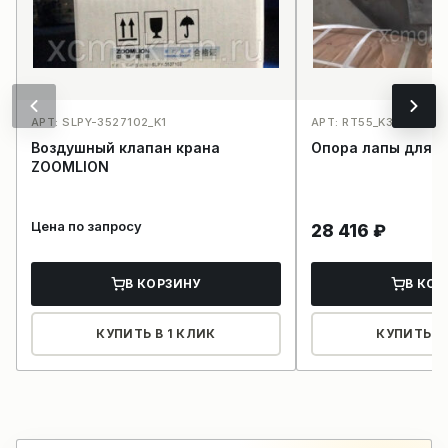
АРТ: SLPY-3527102_K1
АРТ: RT55_K34
Воздушный клапан крана
Опора лапы для к
ZOOMLION
Цена по запросу
28 416
₽
В КОРЗИНУ
В КОР
КУПИТЬ В 1 КЛИК
КУПИТЬ В 