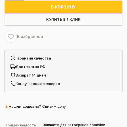
Вилки
В КОРЗИНУ
коробки
передач
КУПИТЬ В 1 КЛИК
для
китайских
В избранное
автокранов
ZOOMLION
Гарантия качества
Доставка по РФ
Возврат 14 дней
Консультация эксперта
Нашли дешевле? Снизим цену!
Применяемость:
Запчасти для автокранов Zoomlion