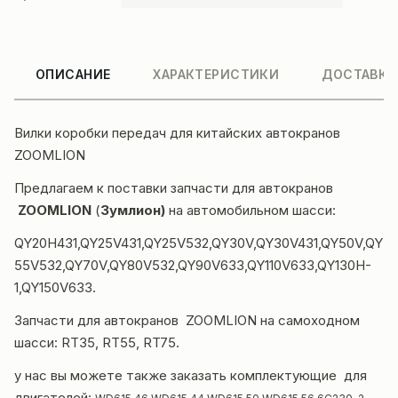
ОПИСАНИЕ
ХАРАКТЕРИСТИКИ
ДОСТАВКА
Вилки
коробки передач
для китайских автокранов
ZOOMLION
Предлагаем к поставки
запчасти для автокранов
ZOOMLION
(
Зумлион)
на автомобильном шасси:
QY20H431,QY25V431,QY25V532,QY30V,QY30V431,QY50V,QY
55V532,QY70V,QY80V532,QY90V633,QY110V633,QY130H-
1,QY150V633.
Запчасти для автокранов ZOOMLION на самоходном
шасси: RT35, RT55, RT75.
у нас вы можете также заказать комплектующие для
двигателей: