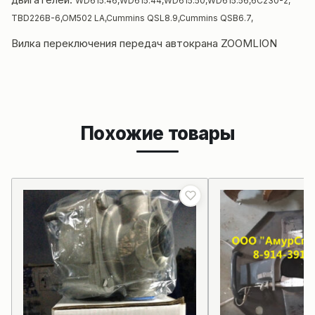
WD615.46,WD615.44,WD615.50,WD615.56,
6C230-2,
TBD226B-6,
OM502 LA,Cummins QSL8.9,Cummins QSB6.7,
Вилка переключения передач
автокрана
ZOOMLION
Похожие товары