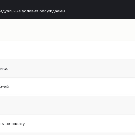
видуальные условия обсуждаемы.
ики.
итай.
ы на оплату.