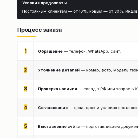
Условия предоплаты
Постоянным клиентам — от 10%, новым — от 30%. Инди
Процесс заказа
1
Обращение
— телефон, WhatsApp, сайт.
2
Уточнение деталей
— номер, фото, модель техн
3
Проверка наличия
— склад в РФ или запрос в К
4
Согласование
— цена, срок и условия поставки.
5
Выставление счёта
— подготавливаем документ