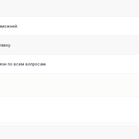
аможней.
авку.
язи по всем вопросам.