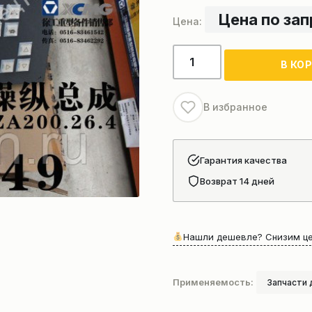
Цена по за
Количество
В КО
товара
Уровень
вывешивания
В избранное
крана
Гарантия качества
Возврат 14 дней
Нашли дешевле? Снизим це
Применяемость:
Запчасти 