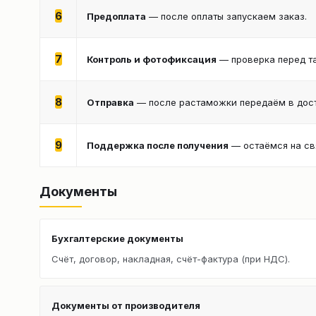
6
Предоплата
— после оплаты запускаем заказ.
7
Контроль и фотофиксация
— проверка перед т
8
Отправка
— после растаможки передаём в дост
9
Поддержка после получения
— остаёмся на св
Документы
Бухгалтерские документы
Счёт, договор, накладная, счёт-фактура (при НДС).
Документы от производителя