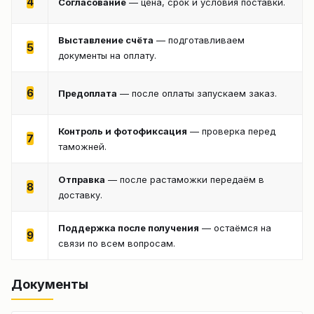
4
Согласование
— цена, срок и условия поставки.
Выставление счёта
— подготавливаем
5
документы на оплату.
6
Предоплата
— после оплаты запускаем заказ.
Контроль и фотофиксация
— проверка перед
7
таможней.
Отправка
— после растаможки передаём в
8
доставку.
Поддержка после получения
— остаёмся на
9
связи по всем вопросам.
Документы