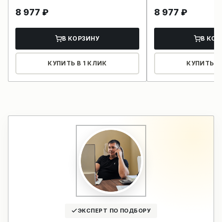
8 977
₽
8 977
₽
В КОРЗИНУ
В КОР
КУПИТЬ В 1 КЛИК
КУПИТЬ В 
ЭКСПЕРТ ПО ПОДБОРУ