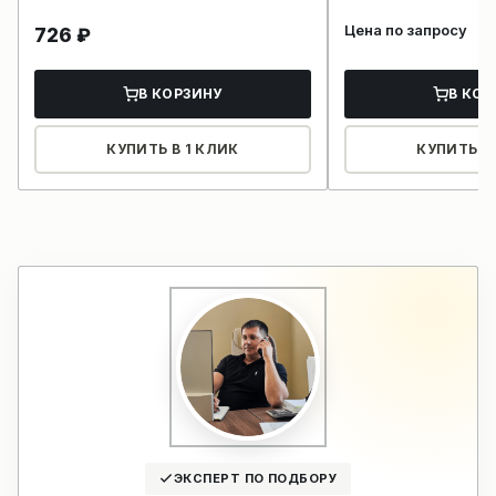
Цена по запросу
726
₽
В КОРЗИНУ
В КОР
КУПИТЬ В 1 КЛИК
КУПИТЬ В 
ЭКСПЕРТ ПО ПОДБОРУ