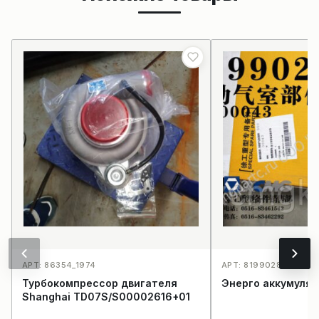
АРТ: 86354_1974
АРТ: 8199028235500
Турбокомпрессор двигателя
Энерго аккумуля
Shanghai TD07S/S00002616+01