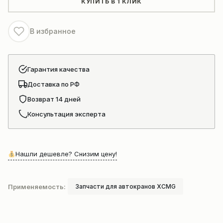
КУПИТЬ В 1 КЛИК
(на
запасовку)
В избранное
для
крана
Гарантия качества
Доставка по РФ
Возврат 14 дней
Консультация эксперта
Нашли дешевле? Снизим цену!
Применяемость:
Запчасти для автокранов XCMG