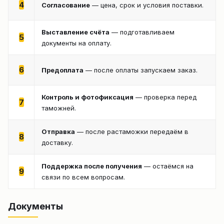
4
Согласование
— цена, срок и условия поставки.
Выставление счёта
— подготавливаем
5
документы на оплату.
6
Предоплата
— после оплаты запускаем заказ.
Контроль и фотофиксация
— проверка перед
7
таможней.
Отправка
— после растаможки передаём в
8
доставку.
Поддержка после получения
— остаёмся на
9
связи по всем вопросам.
Документы