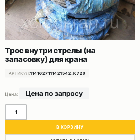
Трос внутри стрелы (на
запасовку) для крана
АРТИКУЛ:
1141627111421542_K729
Цена по запросу
Количество
товара
Трос
В КОРЗИНУ
внутри
стрелы