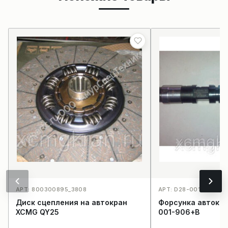
АРТ: 800300895_3808
АРТ: D28-001-906+B
Диск сцепления на автокран
Форсунка автокр
XCMG QY25
001-906+B