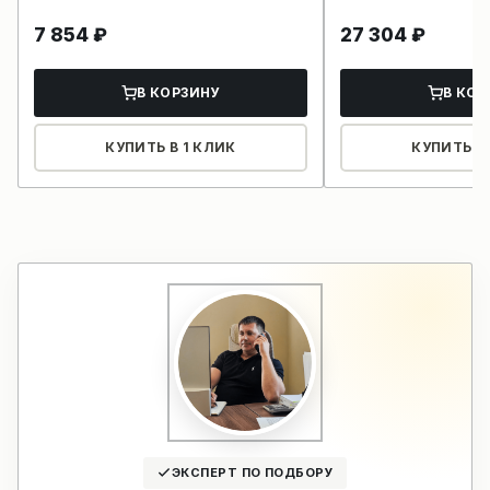
7 854
₽
27 304
₽
В КОРЗИНУ
В КОР
КУПИТЬ В 1 КЛИК
КУПИТЬ В 
ЭКСПЕРТ ПО ПОДБОРУ