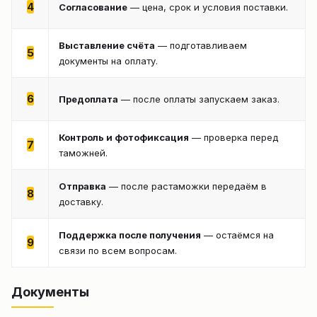
4
Согласование
— цена, срок и условия поставки.
Выставление счёта
— подготавливаем
5
документы на оплату.
6
Предоплата
— после оплаты запускаем заказ.
Контроль и фотофиксация
— проверка перед
7
таможней.
Отправка
— после растаможки передаём в
8
доставку.
Поддержка после получения
— остаёмся на
9
связи по всем вопросам.
Документы