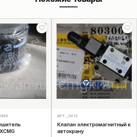
_3953
АРТ: _3072
ушитель
Клапан электромагнитный к
 XCMG
автокрану