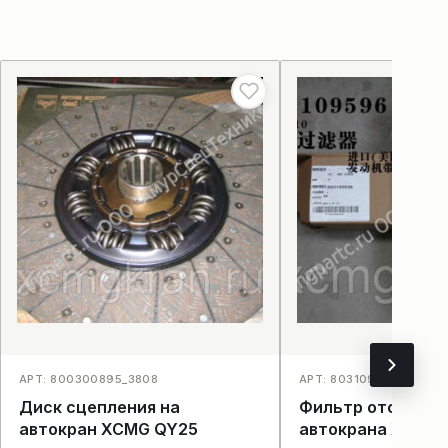
АРТ: 800300895_3808
АРТ: 8031095964120R1
Диск сцепления на
Фильтр отстойни
автокран XCMG QY25
автокрана XCMG