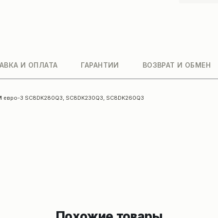
АВКА И ОПЛАТА
ГАРАНТИИ
ВОЗВРАТ И ОБМЕН
м
евро-3 SC8DK280Q3, SC8DK230Q3, SC8DK260Q3
Похожие товары