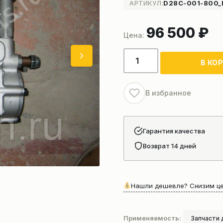
АРТИКУЛ:
D28C-001-800_
96 500
₽
Количество
В КО
товара
Топливный
насос
В избранное
автокрана
XCMG
Гарантия качества
Возврат 14 дней
Нашли дешевле? Снизим це
Применяемость:
Запчасти 